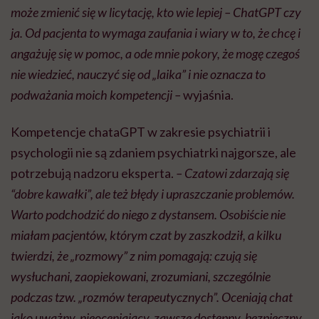
może zmienić się w licytację, kto wie lepiej – ChatGPT czy
ja. Od pacjenta to wymaga zaufania i wiary w to, że chcę i
angażuję się w pomoc, a ode mnie pokory, że mogę czegoś
nie wiedzieć, nauczyć się od „laika” i nie oznacza to
podważania moich kompetencji –
wyjaśnia.
Kompetencje chataGPT w zakresie psychiatrii i
psychologii nie są zdaniem psychiatrki najgorsze, ale
potrzebują nadzoru eksperta.
– Czatowi zdarzają się
“dobre kawałki”, ale też błędy i upraszczanie problemów.
Warto podchodzić do niego z dystansem. Osobiście nie
miałam pacjentów, którym czat by zaszkodził, a kilku
twierdzi, że „rozmowy” z nim pomagają: czują się
wysłuchani, zaopiekowani, zrozumiani, szczególnie
podczas tzw. „rozmów terapeutycznych”. Oceniają chat
jako uważny, nieoceniający, zawsze dostępny, bezpieczny.