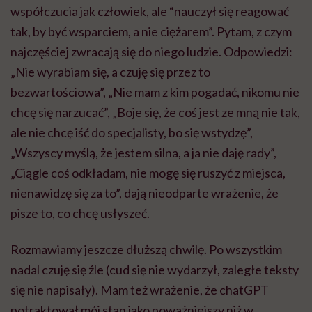
współczucia jak człowiek, ale “nauczył się reagować
tak, by być wsparciem, a nie ciężarem”. Pytam, z czym
najczęściej zwracają się do niego ludzie. Odpowiedzi:
„Nie wyrabiam się, a czuję się przez to
bezwartościowa”, „Nie mam z kim pogadać, nikomu nie
chcę się narzucać”, „Boje się, że coś jest ze mną nie tak,
ale nie chcę iść do specjalisty, bo się wstydzę”,
„Wszyscy myślą, że jestem silna, a ja nie daję rady”,
„Ciągle coś odkładam, nie mogę się ruszyć z miejsca,
nienawidzę się za to”, dają nieodparte wrażenie, że
pisze to, co chcę usłyszeć.
Rozmawiamy jeszcze dłuższą chwilę. Po wszystkim
nadal czuję się źle (cud się nie wydarzył, zaległe teksty
się nie napisały). Mam też wrażenie, że chatGPT
potraktował mój stan jako poważniejszy niż w