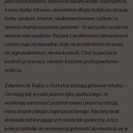
jako naród jesteśmy niezwykle nieufni wobec autorytetów,
a stan służby zdrowia, absurdalnie długie kolejki po terapię,
limity spotkań, smutne, niedoinwestowane szpitale i w
sporym stopniu wypalony personel – to wszystko wcale nie
ułatwia nam zaufania. Pacjent z problemami zdrowotnymi
często czuje się bezradny, staje się przedmiotem leczenia,
nie jego podmiotem, nie ma kontroli. Chat to poczucie
kontroli przywraca, niestety kosztem profesjonalizmu
–
wylicza.
Zdaniem dr Rajby z chata korzystają głównie młodzi.
–
Oni mają tak wysoki poziom lęku społecznego, że
wybierają samotność przed ekranem i pozorną relację,
mimo że potrzebują czegoś przeciwnego. Niestety brak
doświadczeń korygujących nasila lęk społeczny, a to z
kolei przekłada się na mniejszą gotowość do otwarcia się w