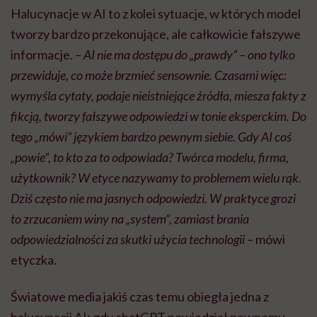
Halucynacje w AI to z kolei sytuacje, w których model
tworzy bardzo przekonujące, ale całkowicie fałszywe
informacje.
– AI nie ma dostępu do „prawdy” – ono tylko
przewiduje, co może brzmieć sensownie. Czasami więc:
wymyśla cytaty, podaje nieistniejące źródła, miesza fakty z
fikcją, tworzy fałszywe odpowiedzi w tonie eksperckim. Do
tego „mówi” językiem bardzo pewnym siebie. Gdy AI coś
„powie”, to kto za to odpowiada? Twórca modelu, firma,
użytkownik? W etyce nazywamy to problemem wielu rąk.
Dziś często nie ma jasnych odpowiedzi. W praktyce grozi
to zrzucaniem winy na „system”, zamiast brania
odpowiedzialności za skutki użycia technologii –
mówi
etyczka.
Światowe media jakiś czas temu obiegła jedna z
halucynacji AI: gdy chatGPT powiedział pewnemu