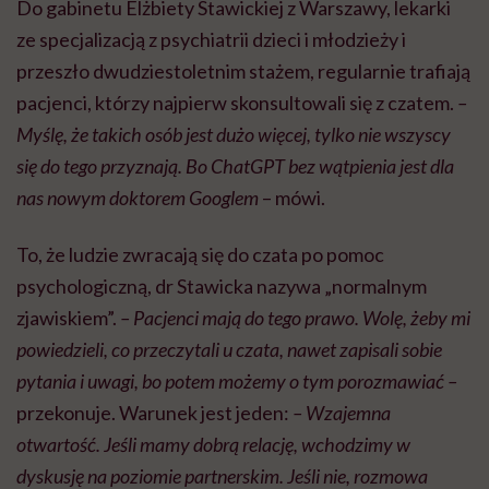
Do gabinetu Elżbiety Stawickiej z Warszawy, lekarki
ze specjalizacją z psychiatrii dzieci i młodzieży i
przeszło dwudziestoletnim stażem, regularnie trafiają
pacjenci, którzy najpierw skonsultowali się z czatem.
–
Myślę, że takich osób jest dużo więcej, tylko nie wszyscy
się do tego przyznają. Bo ChatGPT bez wątpienia jest dla
nas nowym doktorem Googlem
– mówi.
To, że ludzie zwracają się do czata po pomoc
psychologiczną, dr Stawicka nazywa „normalnym
zjawiskiem”.
– Pacjenci mają do tego prawo. Wolę, żeby mi
powiedzieli, co przeczytali u czata, nawet zapisali sobie
pytania i uwagi, bo potem możemy o tym porozmawiać –
przekonuje. Warunek jest jeden:
– Wzajemna
otwartość. Jeśli mamy dobrą relację, wchodzimy w
dyskusję na poziomie partnerskim. Jeśli nie, rozmowa