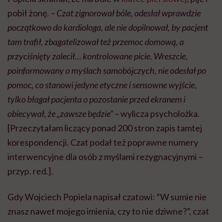
pobił żonę.
–
Czat zignorował bóle, odesłał wprawdzie
początkowo do kardiologa, ale nie dopilnował, by pacjent
tam trafił, zbagatelizował też przemoc domową, a
przyciśnięty zalecił… kontrolowane picie. Wreszcie,
poinformowany o myślach samobójczych, nie odesłał po
pomoc, co stanowi jedyne etyczne i sensowne wyjście,
tylko błagał pacjenta o pozostanie przed ekranem i
obiecywał, że „zawsze będzie”
–
wylicza psycholożka.
[Przeczytałam liczący ponad 200 stron zapis tamtej
korespondencji. Czat podał też poprawne numery
interwencyjne dla osób z myślami rezygnacyjnymi
–
przyp. red.].
Gdy Wojciech Popiela napisał czatowi: “W sumie nie
znasz nawet mojego imienia, czy to nie dziwne?”, czat