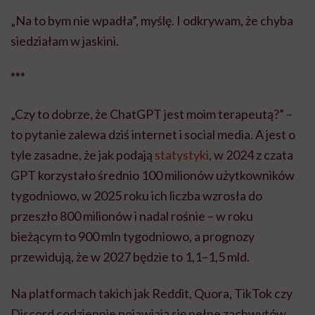
„Na to bym nie wpadła”, myślę. I odkrywam, że chyba
siedziałam w jaskini.
***
„Czy to dobrze, że ChatGPT jest moim terapeutą?” –
to pytanie zalewa dziś internet i social media. A jest o
tyle zasadne, że jak podają
statystyki
, w 2024 z czata
GPT korzystało średnio 100 milionów użytkowników
tygodniowo, w 2025 roku ich liczba wzrosła do
przeszło 800 milionów i nadal rośnie – w roku
bieżącym to 900 mln tygodniowo, a prognozy
przewidują, że w 2027 będzie to 1,1–1,5 mld.
Na platformach takich jak Reddit, Quora, TikTok czy
Discord codziennie pojawiają się pełne zachwytów