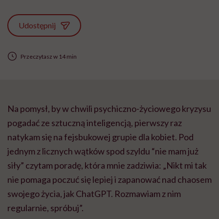
Udostępnij
Przeczytasz w 14 min
Na pomysł, by w chwili psychiczno-życiowego kryzysu
pogadać ze sztuczną inteligencją, pierwszy raz
natykam się na fejsbukowej grupie dla kobiet. Pod
jednym z licznych wątków spod szyldu “nie mam już
siły” czytam poradę, która mnie zadziwia: „Nikt mi tak
nie pomaga poczuć się lepiej i zapanować nad chaosem
swojego życia, jak ChatGPT. Rozmawiam z nim
regularnie, spróbuj”.