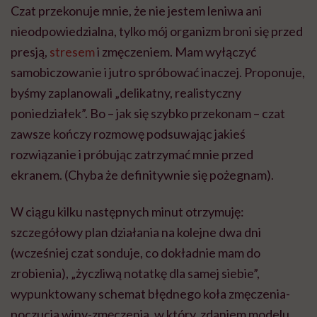
Czat przekonuje mnie, że nie jestem leniwa ani
nieodpowiedzialna, tylko mój organizm broni się przed
presją,
stresem
i zmęczeniem. Mam wyłączyć
samobiczowanie i jutro spróbować inaczej. Proponuje,
byśmy zaplanowali „delikatny, realistyczny
poniedziałek”. Bo – jak się szybko przekonam – czat
zawsze kończy rozmowę podsuwając jakieś
rozwiązanie i próbując zatrzymać mnie przed
ekranem. (Chyba że definitywnie się pożegnam).
W ciągu kilku następnych minut otrzymuję:
szczegółowy plan działania na kolejne dwa dni
(wcześniej czat sonduje, co dokładnie mam do
zrobienia), „życzliwą notatkę dla samej siebie”,
wypunktowany schemat błędnego koła zmęczenia-
poczucia winy-zmęczenia, w który, zdaniem modelu,