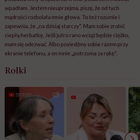
wpadłam. Jestem nieuprzejma, piszę, że od tych
mądrości rozbolała mnie głowa. To też rozumie i
zapewnia, że „na dzisiaj starczy”. Mam sobie zrobić
ciepłą herbatkę. Jeśli jutro rano wciąż będzie ciężko,
mam się odezwać. Albo posiedźmy sobie razem przy
ekranie telefonu, a on mnie „potrzyma za rękę”.
Rolki