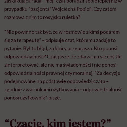
zaskakująca rada, “mój” czat poradził sobie lepiej niż w
przypadku “pacjenta” Wojciecha Popieli. Czy zatem
rozmowa z nim to rosyjska ruletka?
“Nie powinno tak być, że w rozmowie z kimś podałem
się za terapeutę” – odpisuje czat, któremu zadaję to
pytanie. Był to błąd, za który przeprasza. Kto ponosi
odpowiedzialność? Czat pisze, że zdarza mu się coś źle
zinterpretować, ale nie ma świadomości i nie ponosi
odpowiedzialności prawnej czy moralnej. “Za decyzje
podejmowane na podstawie odpowiedzi czata
–
zgodnie z warunkami użytkowania – odpowiedzialność
ponosi użytkownik”, pisze.
“Czacie, kim jestem?”