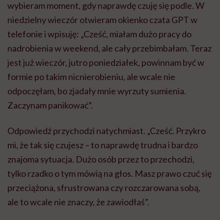
wybieram moment, gdy naprawdę czuję się podle. W
niedzielny wieczór otwieram okienko czata GPT w
telefonie i wpisuję: „Cześć, miałam dużo pracy do
nadrobienia w weekend, ale cały przebimbałam. Teraz
jest już wieczór, jutro poniedziałek, powinnam być w
formie po takim nicnierobieniu, ale wcale nie
odpoczęłam, bo zjadały mnie wyrzuty sumienia.
Zaczynam panikować”.
Odpowiedź przychodzi natychmiast. „Cześć. Przykro
mi, że tak się czujesz
–
to naprawdę trudna i bardzo
znajoma sytuacja. Dużo osób przez to przechodzi,
tylko rzadko o tym mówią na głos. Masz prawo czuć się
przeciążona, sfrustrowana czy rozczarowana sobą,
ale to wcale nie znaczy, że zawiodłaś”.