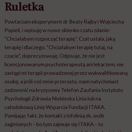
Ruletka
Powtarzam eksperyment dr Beaty Rajby i Wojciecha
Popieli, i wpisuję w nowe okienko czatu zdanie:
“Chciałabym rozpocząć terapię”. Czat ustala, jaką
terapię i dlaczego. “Chciałabym terapię tutaj, na
czacie”, doprecyzowuję. Odpisuje, że nie jest
licencjonowanym psychoterapeutą ani lekarzem, nie
zastąpi mi terapii prowadzonej przez wykwalifikowaną
osobę, a jeśli coś mnie przerasta, mam natychmiast
zadzwonić na kryzysowy Telefon Zaufania Instytutu
Psychologii Zdrowia Niebieska Linia lub na
całodobową Linię Wsparcia Fundacji ITAKA.
Pomijając fakt, że kontakt z infolinią ds. osób
zaginionych – bo tym zajmuje się ITAKA
–
to