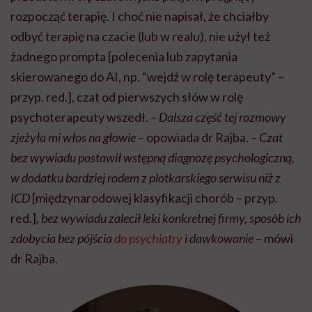
rozpocząć terapię. I choć nie napisał, że chciałby
odbyć terapię na czacie (lub w realu), nie użył też
żadnego prompta [polecenia lub zapytania
skierowanego do AI, np. “wejdź w rolę terapeuty”
–
przyp. red.], czat od pierwszych słów w rolę
psychoterapeuty wszedł.
– Dalsza część tej rozmowy
zjeżyła mi włos na głowie –
opowiada dr Rajba.
– Czat
bez wywiadu postawił wstępną diagnozę psychologiczną,
w dodatku bardziej rodem z plotkarskiego serwisu niż z
ICD
[międzynarodowej klasyfikacji chorób – przyp.
red.]
, bez wywiadu zalecił leki konkretnej firmy, sposób ich
zdobycia bez pójścia
do psychiatry
i dawkowanie
– mówi
dr Rajba.