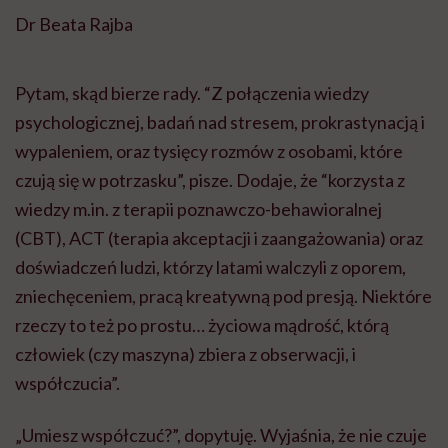
Dr Beata Rajba
Pytam, skąd bierze rady. “Z połączenia wiedzy
psychologicznej, badań nad stresem, prokrastynacją i
wypaleniem, oraz tysięcy rozmów z osobami, które
czują się w potrzasku”, pisze. Dodaje, że “korzysta z
wiedzy m.in. z terapii poznawczo-behawioralnej
(CBT), ACT (terapia akceptacji i zaangażowania) oraz
doświadczeń ludzi, którzy latami walczyli z oporem,
zniechęceniem, pracą kreatywną pod presją. Niektóre
rzeczy to też po prostu… życiowa mądrość, którą
człowiek (czy maszyna) zbiera z obserwacji, i
współczucia”.
„Umiesz współczuć?”, dopytuję. Wyjaśnia, że nie czuje