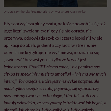
Dr Dota Szymborska / fot. materiały Uniwersytetu WSB Merito
Etyczka wylicza plusy czata, na które powołują się też
jego liczni zwolennicy: nigdy się nie obraża, nie
przerywa, odpowiada szybko i często lepiej niż wiele
aplikacji do obsługi klienta czy ludzi w stresie, nie
ocenia, nie krytykuje, nie wyśmiewa, można mu się
„zwierzyć” bez wstydu.
– Tylko że ta więź jest
jednostronna. ChatGPT nie ma emocji, nie pamięta nas –
chyba że specjalnie mu się to umożliwi – i nie ma własnych
intencji. To narzędzie, które jest niezwykle potężne, ale
nadal tylko narzędzie. I tutaj pojawiają się pytania: czy
powinniśmy tworzyć technologie, które tak skutecznie
imitują człowieka, że zaczynamy je traktować jak kogoś, a
nie coś? Jak chronić użytkowników i użytkowniczki,