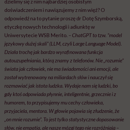
dzielimy się z nim najbardziej osobistym
doświadczeniem i nawiązujemy z nim więź? O
odpowiedź na to pytanie proszę dr Dotę Szymborską,
etyczkę nowych technologii i adiunktę w
Uniwersytecie WSB Merito.
– ChatGPT to tzw. “model
językowy dużej skali” (LLM, czyli Large Language Model).
Działa trochę jak bardzo wyrafinowana funkcja
autouzupełniania, którą znamy z telefonów. Nie „rozumie”
świata jak człowiek, nie ma świadomości ani emocji, ale
został wytrenowany na miliardach słów i nauczył się
rozmawiać jak istota ludzka. Wydaje nam się ludzki, bo
gdy ktoś odpowiada płynnie, inteligentnie, grzecznie i z
humorem, to przypisujemy mu cechy człowieka,
przyjaciela, mentora. W głowie pojawia się złudzenie, że
„on mnie rozumie”. To jest tylko statystyczne dopasowanie
słów, nie empatia, ale nasze mózgi tego nie rozróżniają
–