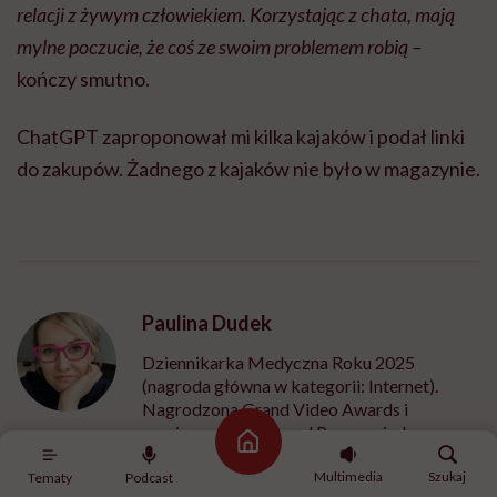
relacji z żywym człowiekiem. Korzystając z chata, mają
mylne poczucie, że coś ze swoim problemem robią
–
kończy smutno.
ChatGPT zaproponował mi kilka kajaków i podał linki
do zakupów. Żadnego z kajaków nie było w magazynie.
Paulina Dudek
Dziennikarka Medyczna Roku 2025
(nagroda główna w kategorii: Internet).
Nagrodzona Grand Video Awards i
nominowana do Grand Press za jeden z
Strona główna
odcinków cyklu mikroreportaży wideo
"Zwykli Niezwykli", który współtworzyła.
Multimedia
Szukaj
Tematy
Podcast