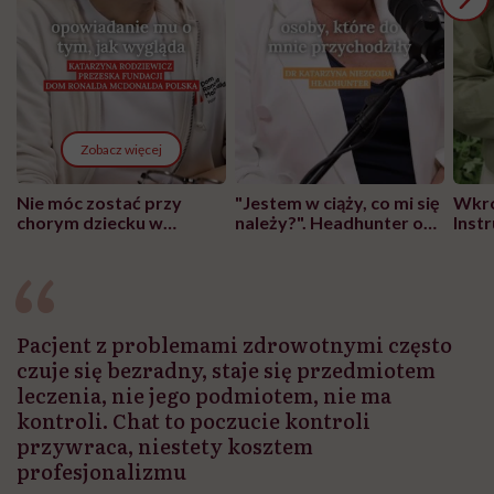
Zobacz więcej
Nie móc zostać przy
"Jestem w ciąży, co mi się
Wkró
chorym dziecku w
należy?". Headhunter o
Inst
szpitalu to tortura.
zmianie pokoleniowej u
atak
"Przeszkadzać w tym
kobiet w ciąży na rynku
wars
może chyba tylko
pracy
eksp
głupota i brak
wyobraźni"
Pacjent z problemami zdrowotnymi często
czuje się bezradny, staje się przedmiotem
leczenia, nie jego podmiotem, nie ma
kontroli. Chat to poczucie kontroli
przywraca, niestety kosztem
profesjonalizmu