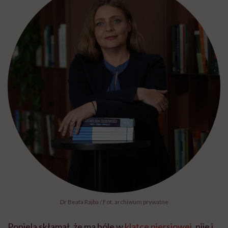
Dr Beata Rajba / Fot. archiwum prywatne
Popiela skłamał, że ma bóle w
klatce piersiowej
, pije i