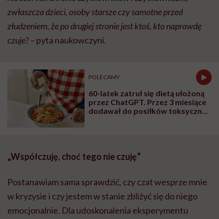
zwłaszcza dzieci, osoby starsze czy samotne przed
złudzeniem, że po drugiej stronie jest ktoś, kto naprawdę
czuje? –
pyta naukowczyni.
POLECAMY
60-latek zatruł się dietą ułożoną
przez ChatGPT. Przez 3 miesiące
dodawał do posiłków toksyczny
bromek sodu
„Współczuję, choć tego nie czuję”
Postanawiam sama sprawdzić, czy czat wesprze mnie
w kryzysie i czy jestem w stanie zbliżyć się do niego
emocjonalnie. Dla udoskonalenia eksperymentu