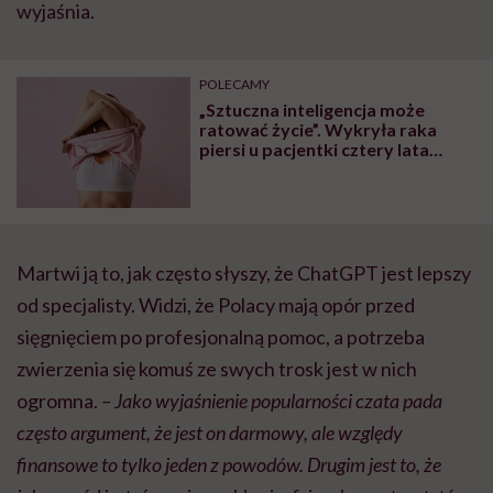
wyjaśnia.
POLECAMY
„Sztuczna inteligencja może
ratować życie”. Wykryła raka
piersi u pacjentki cztery lata
przed rozwojem choroby
Martwi ją to, jak często słyszy, że ChatGPT jest lepszy
od specjalisty. Widzi, że Polacy mają opór przed
sięgnięciem po profesjonalną pomoc, a potrzeba
zwierzenia się komuś ze swych trosk jest w nich
ogromna.
–
Jako wyjaśnienie popularności czata pada
często argument, że jest on darmowy, ale względy
finansowe to tylko jeden z powodów. Drugim jest to, że