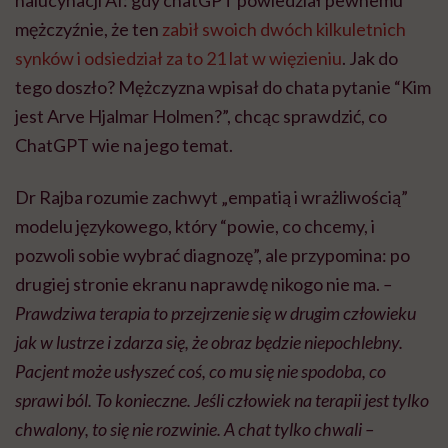
mężczyźnie, że ten
zabił swoich dwóch kilkuletnich
synków i odsiedział za to 21 lat w więzieniu
. Jak do
tego doszło? Mężczyzna wpisał do chata pytanie “Kim
jest Arve Hjalmar Holmen?”, chcąc sprawdzić, co
ChatGPT wie na jego temat.
Dr Rajba rozumie zachwyt „empatią i wrażliwością”
modelu językowego, który “powie, co chcemy, i
pozwoli sobie wybrać diagnozę”, ale przypomina: po
drugiej stronie ekranu naprawdę nikogo nie ma.
–
Prawdziwa terapia to przejrzenie się w drugim człowieku
jak w lustrze i zdarza się, że obraz będzie niepochlebny.
Pacjent może usłyszeć coś, co mu się nie spodoba, co
sprawi ból. To konieczne. Jeśli człowiek na terapii jest tylko
chwalony, to się nie rozwinie. A chat tylko chwali –