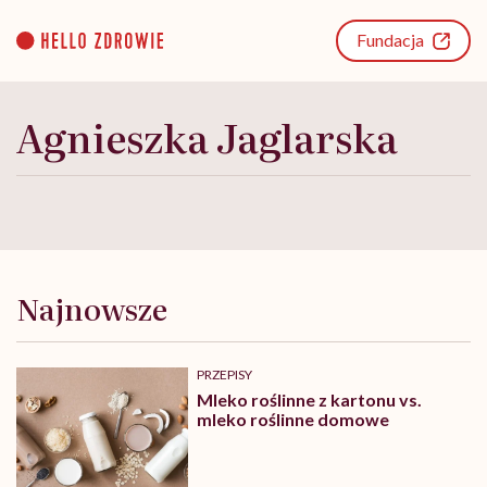
Go
to
Fundacja
content
Agnieszka Jaglarska
Najnowsze
PRZEPISY
Mleko roślinne z kartonu vs.
mleko roślinne domowe