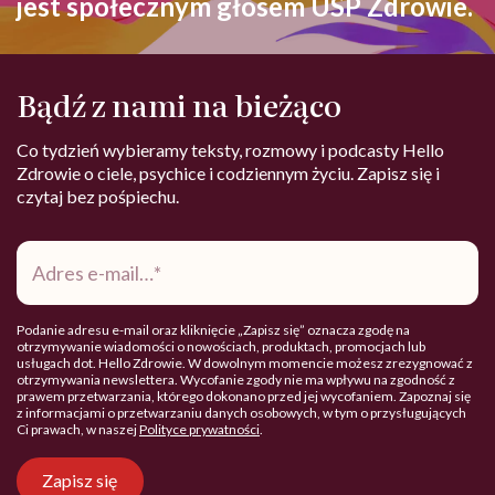
jest społecznym głosem USP Zdrowie.
Bądź z nami na bieżąco
Co tydzień wybieramy teksty, rozmowy i podcasty Hello
Zdrowie o ciele, psychice i codziennym życiu. Zapisz się i
czytaj bez pośpiechu.
Adres
e-
mail
*
Podanie adresu e-mail oraz kliknięcie „Zapisz się” oznacza zgodę na
otrzymywanie wiadomości o nowościach, produktach, promocjach lub
usługach dot. Hello Zdrowie. W dowolnym momencie możesz zrezygnować z
otrzymywania newslettera. Wycofanie zgody nie ma wpływu na zgodność z
prawem przetwarzania, którego dokonano przed jej wycofaniem. Zapoznaj się
z informacjami o przetwarzaniu danych osobowych, w tym o przysługujących
Ci prawach, w naszej
Polityce prywatności
.
Zapisz się