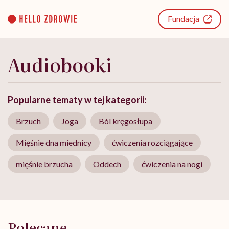
Go
to
Fundacja
content
Audiobooki
Popularne tematy w tej kategorii:
Brzuch
Joga
Ból kręgosłupa
Mięśnie dna miednicy
ćwiczenia rozciągające
mięśnie brzucha
Oddech
ćwiczenia na nogi
Polecane