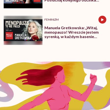
podcastu „Menopauza to nie
pauza”!
FEMINIZM
Manuela Gretkowska: „Witaj,
menopauzo! Wreszcie jestem
syrenką, w każdym basenie
popływam”. Posłuchaj
premierowego odcinka podcastu
„Menopauza to nie pauza”!