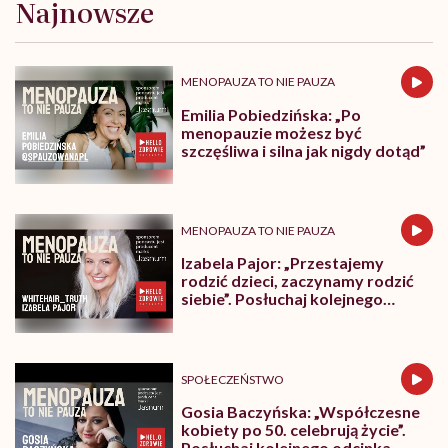
wyobraźni"
Najnowsze
MENOPAUZA TO NIE PAUZA
Emilia Pobiedzińska: „Po
menopauzie możesz być
szczęśliwa i silna jak nigdy dotąd”
MENOPAUZA TO NIE PAUZA
Izabela Pajor: „Przestajemy
rodzić dzieci, zaczynamy rodzić
siebie”. Posłuchaj kolejnego
odcinka podcastu „Menopauza to
nie pauza”!
SPOŁECZEŃSTWO
Gosia Baczyńska: „Współczesne
kobiety po 50. celebrują życie”.
Posłuchaj kolejnego odcinka