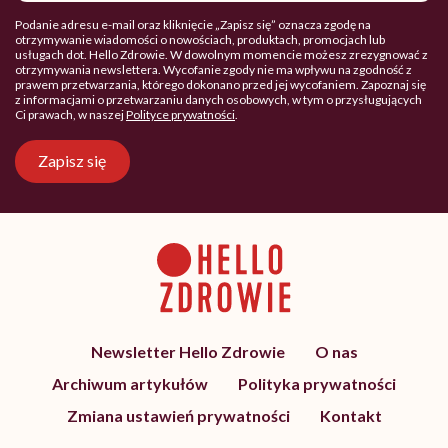
Podanie adresu e-mail oraz kliknięcie „Zapisz się” oznacza zgodę na
otrzymywanie wiadomości o nowościach, produktach, promocjach lub
usługach dot. Hello Zdrowie. W dowolnym momencie możesz zrezygnować z
otrzymywania newslettera. Wycofanie zgody nie ma wpływu na zgodność z
prawem przetwarzania, którego dokonano przed jej wycofaniem. Zapoznaj się
z informacjami o przetwarzaniu danych osobowych, w tym o przysługujących
Ci prawach, w naszej
Polityce prywatności
.
Zapisz się
Newsletter Hello Zdrowie
O nas
Archiwum artykułów
Polityka prywatności
Zmiana ustawień prywatności
Kontakt