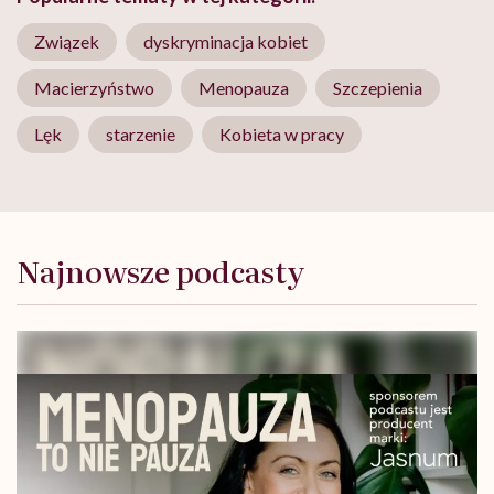
Związek
dyskryminacja kobiet
Macierzyństwo
Menopauza
Szczepienia
Lęk
starzenie
Kobieta w pracy
Najnowsze podcasty