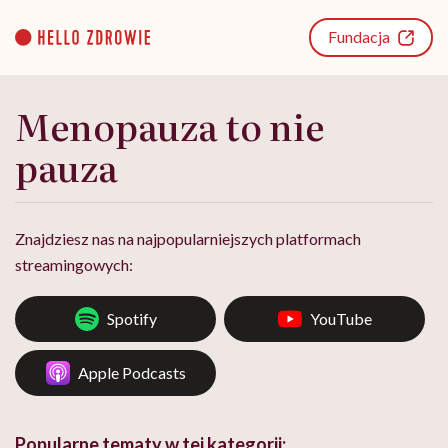
Go
to
Fundacja
content
Menopauza to nie
pauza
Znajdziesz nas na najpopularniejszych platformach
streamingowych:
Spotify
YouTube
Apple Podcasts
Popularne tematy w tej kategorii: