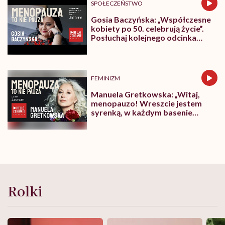
SPOŁECZEŃSTWO
Gosia Baczyńska: „Współczesne
kobiety po 50. celebrują życie”.
Posłuchaj kolejnego odcinka
podcastu „Menopauza to nie
pauza”!
FEMINIZM
Manuela Gretkowska: „Witaj,
menopauzo! Wreszcie jestem
syrenką, w każdym basenie
popływam”. Posłuchaj
premierowego odcinka podcastu
„Menopauza to nie pauza”!
Rolki