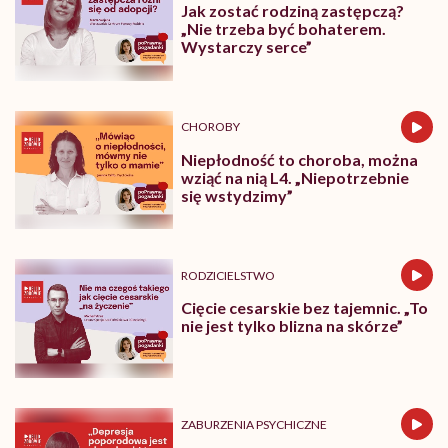
Jak zostać rodziną zastępczą?
„Nie trzeba być bohaterem.
Wystarczy serce”
CHOROBY
Niepłodność to choroba, można
wziąć na nią L4. „Niepotrzebnie
się wstydzimy”
RODZICIELSTWO
Cięcie cesarskie bez tajemnic. „To
nie jest tylko blizna na skórze”
ZABURZENIA PSYCHICZNE