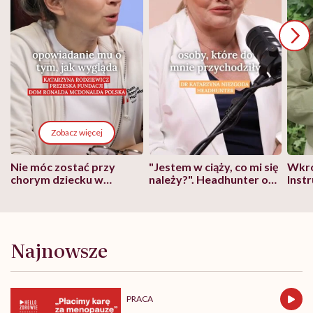
Zobacz więcej
Nie móc zostać przy
"Jestem w ciąży, co mi się
Wkró
chorym dziecku w
należy?". Headhunter o
Inst
szpitalu to tortura.
zmianie pokoleniowej u
atak
"Przeszkadzać w tym
kobiet w ciąży na rynku
wars
może chyba tylko
pracy
eksp
głupota i brak
wyobraźni"
Najnowsze
PRACA