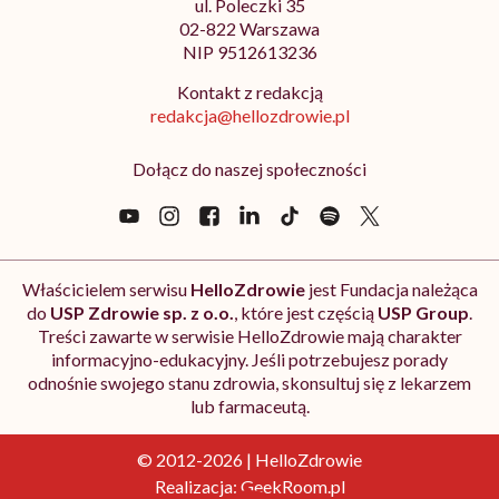
ul. Poleczki 35
02-822 Warszawa
NIP 9512613236
Kontakt z redakcją
redakcja@hellozdrowie.pl
Dołącz do naszej społeczności
Właścicielem serwisu
HelloZdrowie
jest Fundacja należąca
do
USP Zdrowie sp. z o.o.
, które jest częścią
USP Group
.
Treści zawarte w serwisie HelloZdrowie mają charakter
informacyjno-edukacyjny. Jeśli potrzebujesz porady
odnośnie swojego stanu zdrowia, skonsultuj się z lekarzem
lub farmaceutą.
© 2012-2026 | HelloZdrowie
Realizacja:
GeekRoom.pl