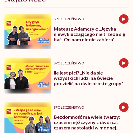
SPOŁECZEŃSTWO
Mateusz Adamczyk: „Języka
niewykluczającego nie trzeba się
bać. On nam nic nie zabiera”
SPOŁECZEŃSTWO
Ile jest płci? „Nie da się
wszystkich ludzi na świecie
podzielić na dwie proste grupy”
SPOŁECZEŃSTWO
Bezdomność ma wiele twarzy:
czasem mężczyzny z dworca,
czasem nastolatki w modnej
fryzurze