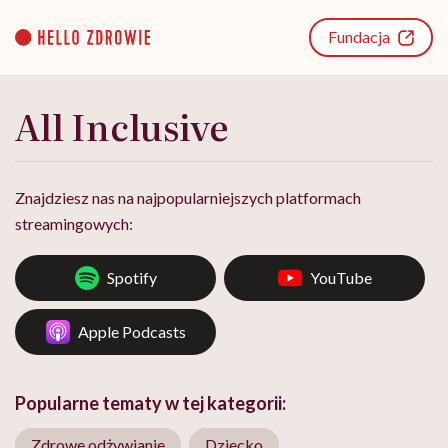
Go
to
Fundacja
content
All Inclusive
Znajdziesz nas na najpopularniejszych platformach
streamingowych:
Spotify
YouTube
Apple Podcasts
Popularne tematy w tej kategorii:
Zdrowe odżywianie
Dziecko