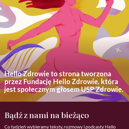
Hello Zdrowie to strona tworzona
przez Fundację Hello Zdrowie, która
jest społecznym głosem USP Zdrowie.
Bądź z nami na bieżąco
Co tydzień wybieramy teksty, rozmowy i podcasty Hello