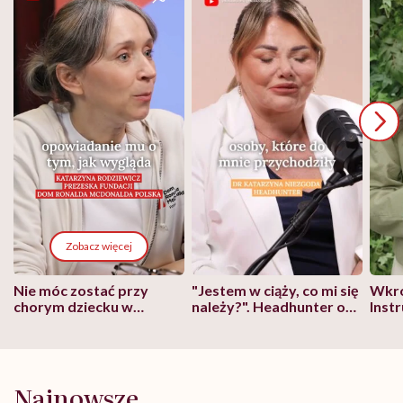
Zobacz więcej
Nie móc zostać przy
"Jestem w ciąży, co mi się
Wkró
chorym dziecku w
należy?". Headhunter o
Inst
szpitalu to tortura.
zmianie pokoleniowej u
atak
"Przeszkadzać w tym
kobiet w ciąży na rynku
wars
może chyba tylko
pracy
eksp
głupota i brak
wyobraźni"
Najnowsze