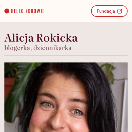
Go
to
Fundacja
content
Alicja Rokicka
blogerka, dziennikarka