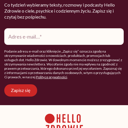
Co tydzień wybieramy teksty, rozmowy i podcasty Hello
Zdrowie o ciele, psychice i codziennym życiu. Zapisz się i
czytaj bez pośpiechu.
Adres
e-
mail
*
Podanie adresu e-mail oraz kliknięcie „Zapisz się” oznacza zgodę na
otrzymywanie wiadomości o nowościach, produktach, promocjach lub
usługach dot. Hello Zdrowie. W dowolnym momencie możesz zrezygnować z
otrzymywania newslettera. Wycofanie zgody nie ma wpływu na zgodność z
prawem przetwarzania, którego dokonano przed jej wycofaniem. Zapoznaj się
z informacjami o przetwarzaniu danych osobowych, w tym o przysługujących
Ci prawach, w naszej
Polityce prywatności
.
Zapisz się