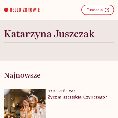
Go
to
Fundacja
content
Katarzyna Juszczak
Najnowsze
SPOŁECZEŃSTWO
Życz mi szczęścia. Czyli czego?