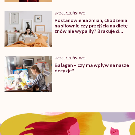
SPOŁECZEŃSTWO
Postanowienia zmian, chodzenia
na siłownię czy przejścia na dietę
znów nie wypaliły? Brakuje ci
silnej woli! Sprawdź, jak możesz ją
trenować!
SPOŁECZEŃSTWO
Bałagan – czy ma wpływ na nasze
decyzje?