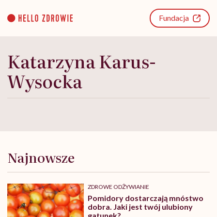
Go
to
Fundacja
content
Katarzyna Karus-
Wysocka
Najnowsze
ZDROWE ODŻYWIANIE
Pomidory dostarczają mnóstwo
dobra. Jaki jest twój ulubiony
gatunek?