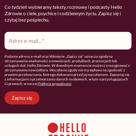
Co tydzień wybieramy teksty, rozmowy i podcasty Hello
Zdrowie o ciele, psychice i codziennym życiu. Zapisz się i
czytaj bez pośpiechu.
Adres
e-
mail
*
Podanie adresu e-mail oraz kliknięcie „Zapisz się” oznacza zgodę na
otrzymywanie wiadomości o nowościach, produktach, promocjach lub
usługach dot. Hello Zdrowie. W dowolnym momencie możesz zrezygnować z
otrzymywania newslettera. Wycofanie zgody nie ma wpływu na zgodność z
prawem przetwarzania, którego dokonano przed jej wycofaniem. Zapoznaj się
z informacjami o przetwarzaniu danych osobowych, w tym o przysługujących
Ci prawach, w naszej
Polityce prywatności
.
Zapisz się