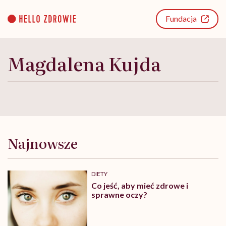
Go
to
Fundacja
content
Magdalena Kujda
Najnowsze
DIETY
Co jeść, aby mieć zdrowe i
sprawne oczy?