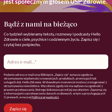
jest społecznym głosem USP Zdrowie.
Bądź z nami na bieżąco
Co tydzień wybieramy teksty, rozmowy i podcasty Hello
Zdrowie o ciele, psychice i codziennym życiu. Zapisz się i
czytaj bez pośpiechu.
Adres
e-
mail
*
Podanie adresu e-mail oraz kliknięcie „Zapisz się” oznacza zgodę na
otrzymywanie wiadomości o nowościach, produktach, promocjach lub
usługach dot. Hello Zdrowie. W dowolnym momencie możesz zrezygnować z
otrzymywania newslettera. Wycofanie zgody nie ma wpływu na zgodność z
prawem przetwarzania, którego dokonano przed jej wycofaniem. Zapoznaj się
z informacjami o przetwarzaniu danych osobowych, w tym o przysługujących
Ci prawach, w naszej
Polityce prywatności
.
Zapisz się