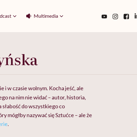
Multimedia
dcast
yńska
ie i w czasie wolnym. Kocha jeść, ale
ego na nim nie widać – autor, historia,
a słabość do wszystkiego co
tóry mógłby nazywać się Sztućce – ale że
erie
.