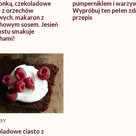
onką, czekoladowe
pumperniklem i warzy
 z orzechów
Wypróbuj ten pełen zd
wych, makaron z
przepis
howym sosem. Jesień
ostu smakuje
hami!
ISY
ladowe ciasto z