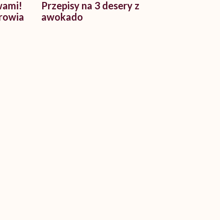
wami!
Przepisy na 3 desery z
rowia
awokado