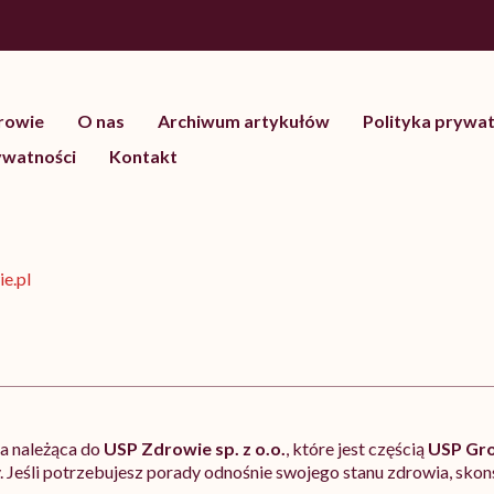
drowie
O nas
Archiwum artykułów
Polityka prywat
ywatności
Kontakt
e.pl
ja należąca do
USP Zdrowie sp. z o.o.
, które jest częścią
USP Gr
 Jeśli potrzebujesz porady odnośnie swojego stanu zdrowia, skonsu