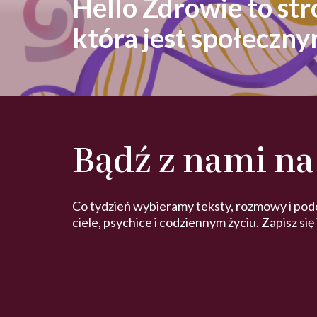
Hello Zdrowie to st
która jest społeczn
Bądź z nami na
Co tydzień wybieramy teksty, rozmowy i pod
ciele, psychice i codziennym życiu. Zapisz się