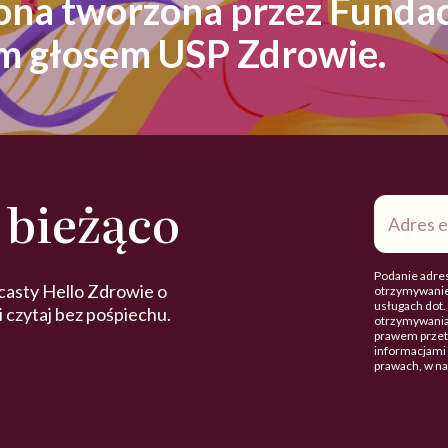
rona tworzona przez Fundac
ym głosem USP Zdrowie.
 bieżąco
Adres
e-
mail
*
Podanie adres
casty Hello Zdrowie o
otrzymywanie
usługach dot
 i czytaj bez pośpiechu.
otrzymywania
prawem przetw
informacjami 
prawach, w n