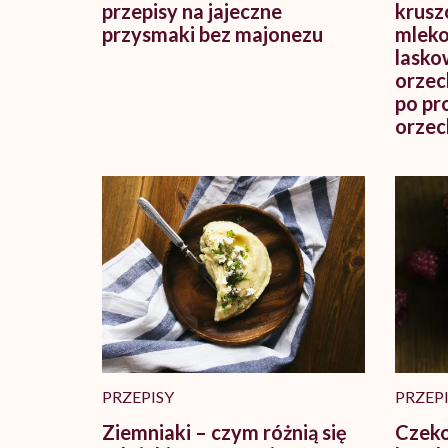
przepisy na jajeczne
krusz
przysmaki bez majonezu
mleko
lasko
orzec
po pr
orzec
PRZEPISY
PRZEP
Ziemniaki – czym różnią się
Czeko