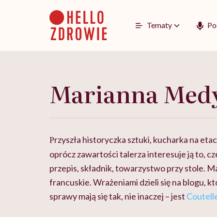
Go
to
content
Tematy
Po
Marianna Med
rzyszła historyczka sztuki, kucharka na etac
P
oprócz zawartości talerza interesuje ją to, cz
przepis, składnik, towarzystwo przy stole. M
francuskie. Wrażeniami dzieli się na blogu, k
sprawy mają się tak, nie inaczej – jest
Coutell