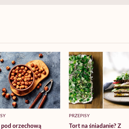
ISY
PRZEPISY
i pod orzechową
Tort na śniadanie? Z