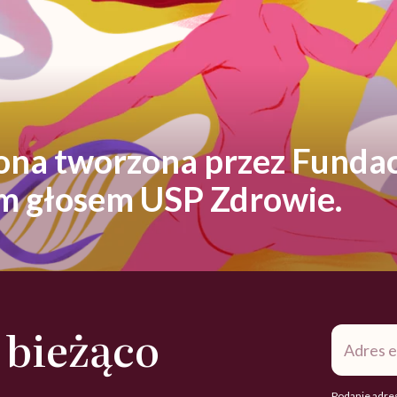
rona tworzona przez Fundac
ym głosem USP Zdrowie.
 bieżąco
Adres
e-
mail
*
Podanie adres