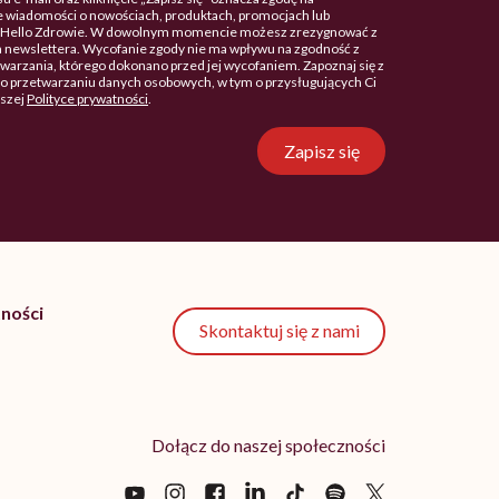
 wiadomości o nowościach, produktach, promocjach lub
. Hello Zdrowie. W dowolnym momencie możesz zrezygnować z
 newslettera. Wycofanie zgody nie ma wpływu na zgodność z
arzania, którego dokonano przed jej wycofaniem. Zapoznaj się z
o przetwarzaniu danych osobowych, w tym o przysługujących Ci
aszej
Polityce prywatności
.
Zapisz się
ności
Skontaktuj się z nami
Dołącz do naszej społeczności