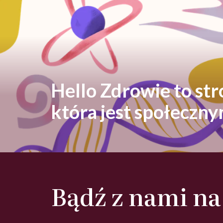
Hello Zdrowie to st
która jest społeczn
Bądź z nami na