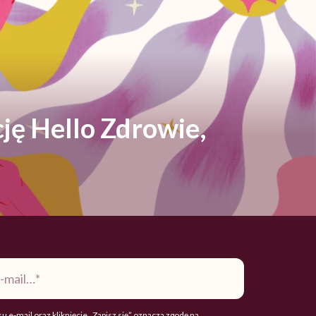
ję Hello Zdrowie,
u e-mail oraz kliknięcie „Zapisz się” oznacza zgodę na