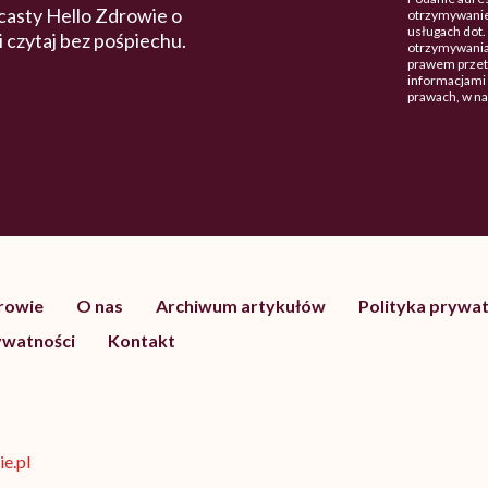
casty Hello Zdrowie o
otrzymywanie
usługach dot
 i czytaj bez pośpiechu.
otrzymywania
prawem przetw
informacjami 
prawach, w n
drowie
O nas
Archiwum artykułów
Polityka prywat
ywatności
Kontakt
e.pl