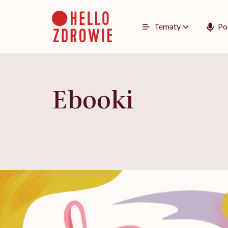
Go
to
content
Tematy
Po
Ebooki