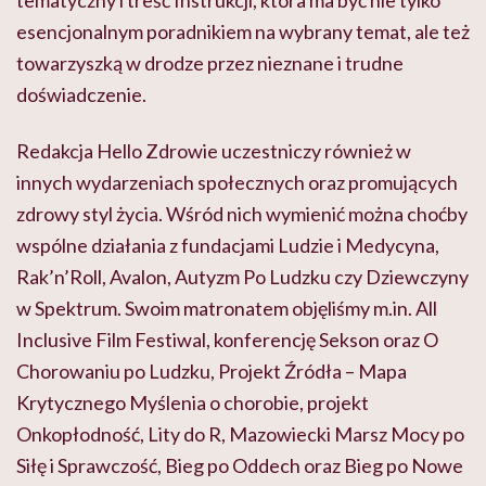
tematyczny i treść Instrukcji, która ma być nie tylko
esencjonalnym poradnikiem na wybrany temat, ale też
towarzyszką w drodze przez nieznane i trudne
doświadczenie.
Redakcja Hello Zdrowie uczestniczy również w
innych wydarzeniach społecznych oraz promujących
zdrowy styl życia. Wśród nich wymienić można choćby
wspólne działania z fundacjami Ludzie i Medycyna,
Rak’n’Roll, Avalon, Autyzm Po Ludzku czy Dziewczyny
w Spektrum. Swoim matronatem objęliśmy m.in. All
Inclusive Film Festiwal, konferencję Sekson oraz O
Chorowaniu po Ludzku, Projekt Źródła – Mapa
Krytycznego Myślenia o chorobie, projekt
Onkopłodność, Lity do R, Mazowiecki Marsz Mocy po
Siłę i Sprawczość, Bieg po Oddech oraz Bieg po Nowe