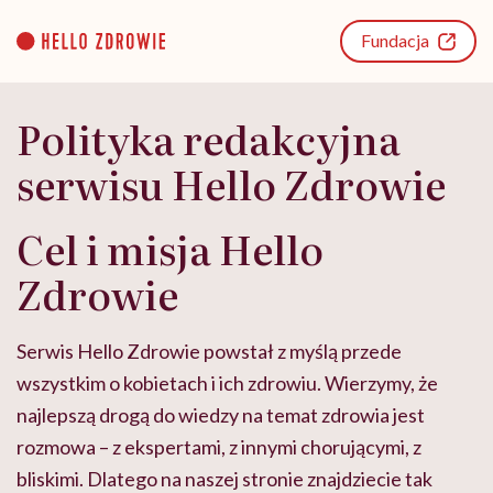
Go
to
Fundacja
content
Polityka redakcyjna
serwisu Hello Zdrowie
Cel i misja Hello
Zdrowie
Serwis Hello Zdrowie powstał z myślą przede
wszystkim o kobietach i ich zdrowiu. Wierzymy, że
najlepszą drogą do wiedzy na temat zdrowia jest
rozmowa – z ekspertami, z innymi chorującymi, z
bliskimi. Dlatego na naszej stronie znajdziecie tak