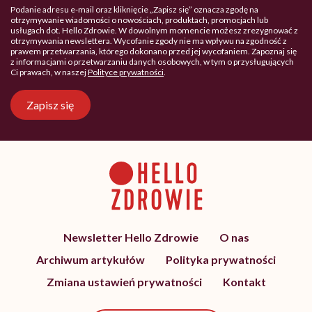
Podanie adresu e-mail oraz kliknięcie „Zapisz się” oznacza zgodę na
otrzymywanie wiadomości o nowościach, produktach, promocjach lub
usługach dot. Hello Zdrowie. W dowolnym momencie możesz zrezygnować z
otrzymywania newslettera. Wycofanie zgody nie ma wpływu na zgodność z
prawem przetwarzania, którego dokonano przed jej wycofaniem. Zapoznaj się
z informacjami o przetwarzaniu danych osobowych, w tym o przysługujących
Ci prawach, w naszej
Polityce prywatności
.
Zapisz się
Newsletter Hello Zdrowie
O nas
Archiwum artykułów
Polityka prywatności
Zmiana ustawień prywatności
Kontakt