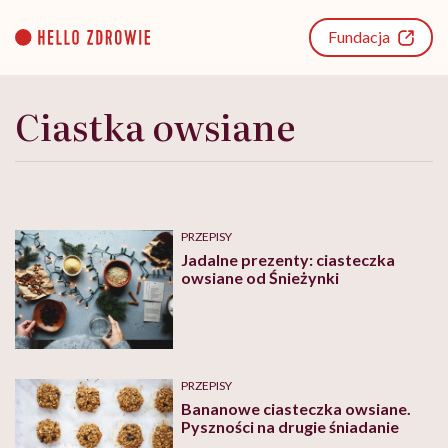
Go
to
Fundacja
content
Ciastka owsiane
PRZEPISY
Jadalne prezenty: ciasteczka
owsiane od Śnieżynki
PRZEPISY
Bananowe ciasteczka owsiane.
Pyszności na drugie śniadanie