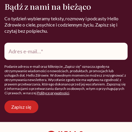
Bądź z nami na bieżąco
Co tydzień wybieramy teksty, rozmowy i podcasty Hello
Zdrowie o ciele, psychice i codziennym życiu. Zapisz się i
czytaj bez pośpiechu.
Adres
e-
mail
*
Podanie adresu e-mail oraz kliknięcie „Zapisz się” oznacza zgodę na
otrzymywanie wiadomości o nowościach, produktach, promocjach lub
usługach dot. Hello Zdrowie. W dowolnym momencie możesz zrezygnować z
otrzymywania newslettera. Wycofanie zgody nie ma wpływu na zgodność z
prawem przetwarzania, którego dokonano przed jej wycofaniem. Zapoznaj się
z informacjami o przetwarzaniu danych osobowych, w tym o przysługujących
Ci prawach, w naszej
Polityce prywatności
.
Zapisz się