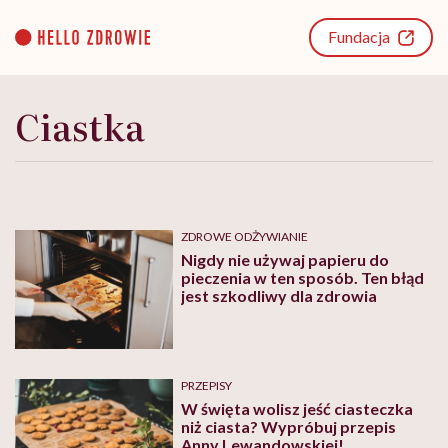
Go
to
Fundacja
content
Ciastka
ZDROWE ODŻYWIANIE
Nigdy nie używaj papieru do
pieczenia w ten sposób. Ten błąd
jest szkodliwy dla zdrowia
PRZEPISY
W święta wolisz jeść ciasteczka
niż ciasta? Wypróbuj przepis
Anny Lewandowskiej!