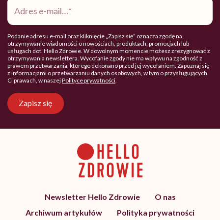
e-
mail
*
Podanie adresu e-mail oraz kliknięcie „Zapisz się” oznacza zgodę na
otrzymywanie wiadomości o nowościach, produktach, promocjach lub
usługach dot. Hello Zdrowie. W dowolnym momencie możesz zrezygnować z
otrzymywania newslettera. Wycofanie zgody nie ma wpływu na zgodność z
prawem przetwarzania, którego dokonano przed jej wycofaniem. Zapoznaj się
z informacjami o przetwarzaniu danych osobowych, w tym o przysługujących
Ci prawach, w naszej
Polityce prywatności
.
Zapisz się
Newsletter Hello Zdrowie
O nas
Archiwum artykułów
Polityka prywatności