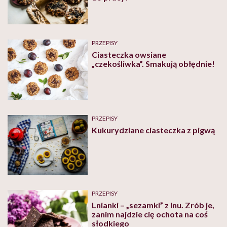
PRZEPISY
Ciasteczka owsiane
„czekośliwka”. Smakują obłędnie!
PRZEPISY
Kukurydziane ciasteczka z pigwą
PRZEPISY
Lnianki – „sezamki” z lnu. Zrób je,
zanim najdzie cię ochota na coś
słodkiego