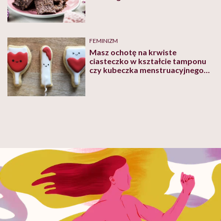
FEMINIZM
Masz ochotę na krwiste
ciasteczko w kształcie tamponu
czy kubeczka menstruacyjnego?
„Zawierają w sobie temat tabu i
są bardzo smaczne”