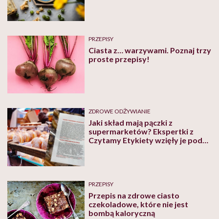
PRZEPISY
Ciasta z… warzywami. Poznaj trzy
proste przepisy!
ZDROWE ODŻYWIANIE
Jaki skład mają pączki z
supermarketów? Ekspertki z
Czytamy Etykiety wzięły je pod
lupę przed Tłustym Czwartkiem
PRZEPISY
Przepis na zdrowe ciasto
czekoladowe, które nie jest
bombą kaloryczną