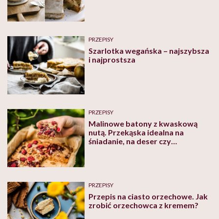
PRZEPISY
Szarlotka wegańska – najszybsza
i najprostsza
PRZEPISY
Malinowe batony z kwaskową
nutą. Przekąska idealna na
śniadanie, na deser czy
przejażdżkę rowerową
PRZEPISY
Przepis na ciasto orzechowe. Jak
zrobić orzechowca z kremem?