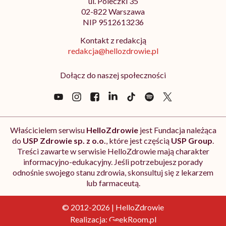
ul. Poleczki 35
02-822 Warszawa
NIP 9512613236
Kontakt z redakcją
redakcja@hellozdrowie.pl
Dołącz do naszej społeczności
Właścicielem serwisu
HelloZdrowie
jest Fundacja należąca
do
USP Zdrowie sp. z o.o.
, które jest częścią
USP Group
.
Treści zawarte w serwisie HelloZdrowie mają charakter
informacyjno-edukacyjny. Jeśli potrzebujesz porady
odnośnie swojego stanu zdrowia, skonsultuj się z lekarzem
lub farmaceutą.
© 2012-2026 | HelloZdrowie
Realizacja:
GeekRoom.pl