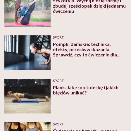
Scyzoryki. Wytnij niezłą formę i
zbuduj sześciopak dzięki jednemu
ćwiczeniu
SPORT
Pompki damskie: technika,
efekty, przeciwwskazania.
Sprawdź, czy to ćwiczenie dla
ciebie!
SPORT
Plank. Jak zrobić deskę i jakich
błędów unikać?
SPORT
Ćwiczenia na brzuch – porady,