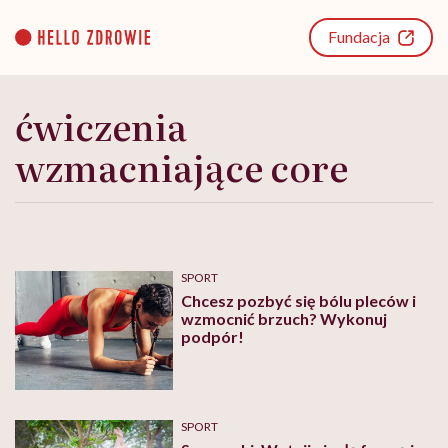
Go
to
Fundacja
content
ćwiczenia
wzmacniające core
SPORT
Chcesz pozbyć się bólu pleców i
wzmocnić brzuch? Wykonuj
podpór!
SPORT