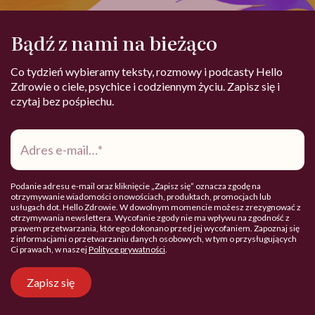
Bądź z nami na bieżąco
Co tydzień wybieramy teksty, rozmowy i podcasty Hello
Zdrowie o ciele, psychice i codziennym życiu. Zapisz się i
czytaj bez pośpiechu.
Adres
e-
mail
*
Podanie adresu e-mail oraz kliknięcie „Zapisz się” oznacza zgodę na
otrzymywanie wiadomości o nowościach, produktach, promocjach lub
usługach dot. Hello Zdrowie. W dowolnym momencie możesz zrezygnować z
otrzymywania newslettera. Wycofanie zgody nie ma wpływu na zgodność z
prawem przetwarzania, którego dokonano przed jej wycofaniem. Zapoznaj się
z informacjami o przetwarzaniu danych osobowych, w tym o przysługujących
Ci prawach, w naszej
Polityce prywatności
.
Zapisz się