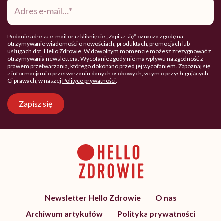
e-
mail
*
Podanie adresu e-mail oraz kliknięcie „Zapisz się” oznacza zgodę na
otrzymywanie wiadomości o nowościach, produktach, promocjach lub
usługach dot. Hello Zdrowie. W dowolnym momencie możesz zrezygnować z
otrzymywania newslettera. Wycofanie zgody nie ma wpływu na zgodność z
prawem przetwarzania, którego dokonano przed jej wycofaniem. Zapoznaj się
z informacjami o przetwarzaniu danych osobowych, w tym o przysługujących
Ci prawach, w naszej
Polityce prywatności
.
Zapisz się
Newsletter Hello Zdrowie
O nas
Archiwum artykułów
Polityka prywatności