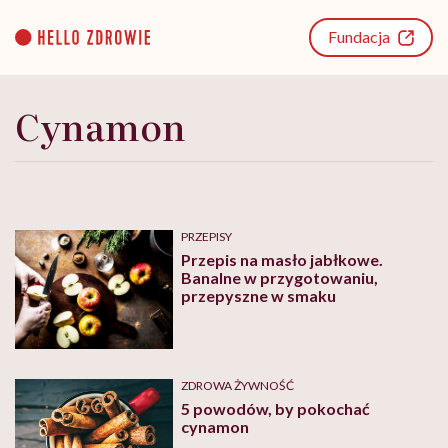
Go
to
Fundacja
content
Cynamon
PRZEPISY
Przepis na masło jabłkowe.
Banalne w przygotowaniu,
przepyszne w smaku
ZDROWA ŻYWNOŚĆ
5 powodów, by pokochać
cynamon