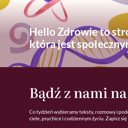
Hello Zdrowie to st
która jest społeczn
Bądź z nami na
Co tydzień wybieramy teksty, rozmowy i pod
ciele, psychice i codziennym życiu. Zapisz się