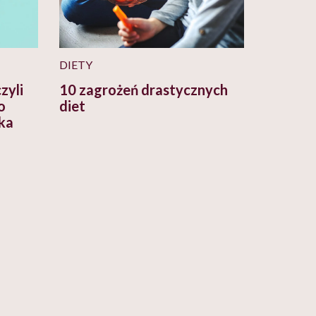
DIETY
zyli
10 zagrożeń drastycznych
o
diet
zka