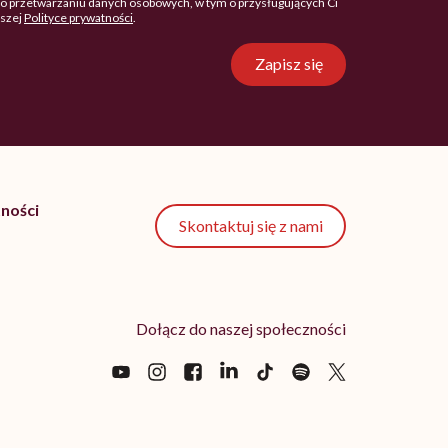
o przetwarzaniu danych osobowych, w tym o przysługujących Ci
aszej
Polityce prywatności
.
Zapisz się
ności
Skontaktuj się z nami
Dołącz do naszej społeczności