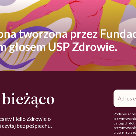
rona tworzona przez Fundac
ym głosem USP Zdrowie.
 bieżąco
Adres
e-
mail
*
Podanie adres
casty Hello Zdrowie o
otrzymywanie
usługach dot
 i czytaj bez pośpiechu.
otrzymywania
prawem przetw