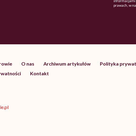
informacjami 
prawach, w n
drowie
O nas
Archiwum artykułów
Polityka prywat
ywatności
Kontakt
e.pl