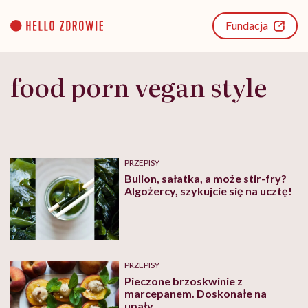
Go
to
Fundacja
content
food porn vegan style
PRZEPISY
Bulion, sałatka, a może stir-fry?
Algożercy, szykujcie się na ucztę!
PRZEPISY
Pieczone brzoskwinie z
marcepanem. Doskonałe na
upały