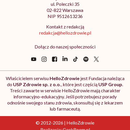
ul. Poleczki 35
02-822 Warszawa
NIP 9512613236
Kontakt z redakcją
redakcja@hellozdrowie.pl
Dołącz do naszej społeczności
Właścicielem serwisu
HelloZdrowie
jest Fundacja należąca
do
USP Zdrowie sp. z o.o.
, które jest częścią
USP Group
.
Treści zawarte w serwisie HelloZdrowie mają charakter
informacyjno-edukacyjny. Jeśli potrzebujesz porady
odnośnie swojego stanu zdrowia, skonsultuj się z lekarzem
lub farmaceutą.
© 2012-2026 | HelloZdrowie
Realizacja:
GeekRoom.pl