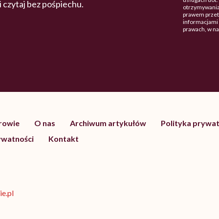
 i czytaj bez pośpiechu.
otrzymywania
prawem przetw
informacjami 
prawach, w n
drowie
O nas
Archiwum artykułów
Polityka prywat
ywatności
Kontakt
e.pl