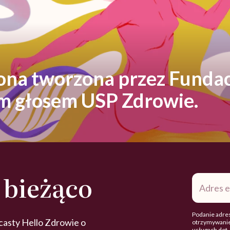
rona tworzona przez Fundac
ym głosem USP Zdrowie.
 bieżąco
Adres
e-
mail
*
Podanie adres
casty Hello Zdrowie o
otrzymywanie
usługach dot