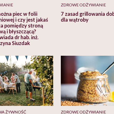
IANIE
ZDROWE ODŻYWIANIE
ożna piec w folii
7 zasad grillowania do
iowej i czy jest jakaś
dla wątroby
ca pomiędzy stroną
ą i błyszczącą?
iada dr hab. inż.
zyna Siuzdak
WA ŻYWNOŚĆ
ZDROWE ODŻYWIANIE