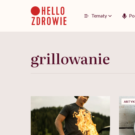
Go
to
content
Tematy
Po
grillowanie
ARTYK