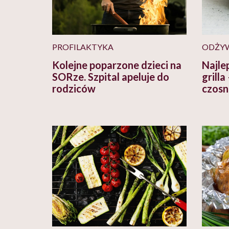
PROFILAKTYKA
ODŻYW
Kolejne poparzone dzieci na
Najle
SORze. Szpital apeluje do
grilla
rodziców
czos