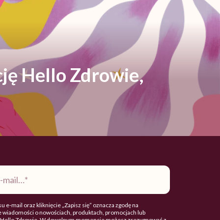
ję Hello Zdrowie,
u e-mail oraz kliknięcie „Zapisz się” oznacza zgodę na
 wiadomości o nowościach, produktach, promocjach lub
. Hello Zdrowie. W dowolnym momencie możesz zrezygnować z