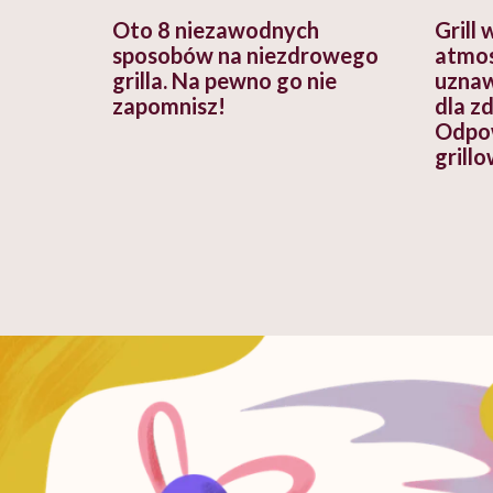
Oto 8 niezawodnych
Grill
sposobów na niezdrowego
atmos
grilla. Na pewno go nie
uznaw
zapomnisz!
dla z
Odpow
grill