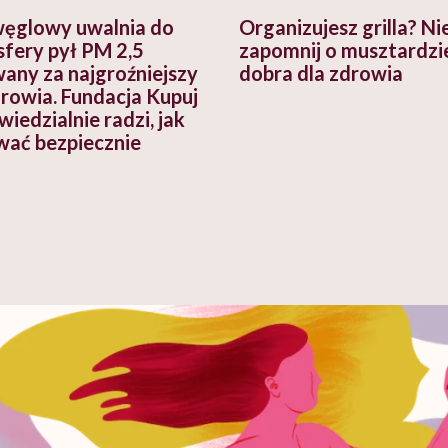
 węglowy uwalnia do
Organizujesz grilla? Ni
fery pył PM 2,5
zapomnij o musztardzie
any za najgroźniejszy
dobra dla zdrowia
drowia. Fundacja Kupuj
iedzialnie radzi, jak
ować bezpiecznie