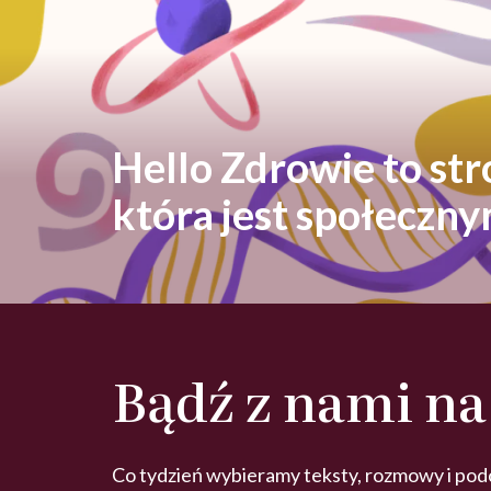
Hello Zdrowie to st
która jest społeczn
Bądź z nami na
Co tydzień wybieramy teksty, rozmowy i pod