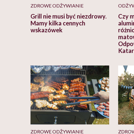
ZDROWE ODŻYWIANIE
ODŻYW
Grill nie musi być niezdrowy.
Czy m
Mamy kilka cennych
alumin
wskazówek
różni
matow
Odpow
Katar
ZDROWE ODŻYWIANIE
ZDRO