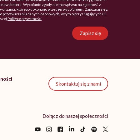
 newslettera. Wycofanie zgody nie ma wpływu na zgodność z
arzania, którego dokonano przed jej wycofaniem. Zapoznaj się z
o przetwarzaniu danych osobowych, w tym o przysługujących Ci
aszej
Polityce prywatności
.
Zapisz się
ności
Skontaktuj się z nami
Dołącz do naszej społeczności