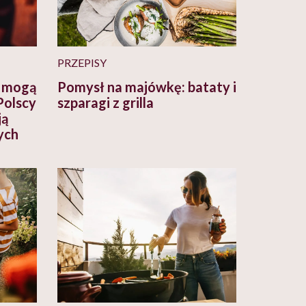
PRZEPISY
” mogą
Pomysł na majówkę: bataty i
Polscy
szparagi z grilla
ją
ych