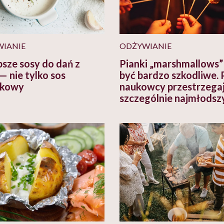
IANIE
ODŻYWIANIE
psze sosy do dań z
Pianki „marshmallows
 — nie tylko sos
być bardzo szkodliwe. 
nkowy
naukowcy przestrzega
szczególnie najmłodsz