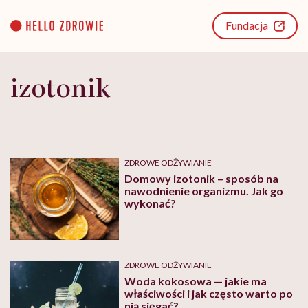
Go
to
Fundacja
content
izotonik
ZDROWE ODŻYWIANIE
Domowy izotonik – sposób na
nawodnienie organizmu. Jak go
wykonać?
ZDROWE ODŻYWIANIE
Woda kokosowa — jakie ma
właściwości i jak często warto po
nią sięgać?