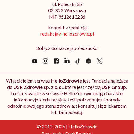
ul. Poleczki 35
02-822 Warszawa
NIP 9512613236
Kontakt z redakcją
redakcja@hellozdrowie.pl
Dołącz do naszej społeczności
Właścicielem serwisu
HelloZdrowie
jest Fundacja należąca
do
USP Zdrowie sp. z o.o.
, które jest częścią
USP Group
.
Treści zawarte w serwisie HelloZdrowie mają charakter
informacyjno-edukacyjny. Jeśli potrzebujesz porady
odnośnie swojego stanu zdrowia, skonsultuj się z lekarzem
lub farmaceutą.
© 2012-2026 | HelloZdrowie
Realizacja:
GeekRoom.pl