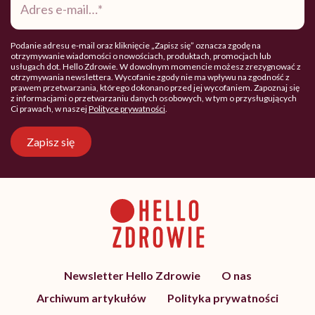
e-
mail
*
Podanie adresu e-mail oraz kliknięcie „Zapisz się” oznacza zgodę na
otrzymywanie wiadomości o nowościach, produktach, promocjach lub
usługach dot. Hello Zdrowie. W dowolnym momencie możesz zrezygnować z
otrzymywania newslettera. Wycofanie zgody nie ma wpływu na zgodność z
prawem przetwarzania, którego dokonano przed jej wycofaniem. Zapoznaj się
z informacjami o przetwarzaniu danych osobowych, w tym o przysługujących
Ci prawach, w naszej
Polityce prywatności
.
Zapisz się
Newsletter Hello Zdrowie
O nas
Archiwum artykułów
Polityka prywatności