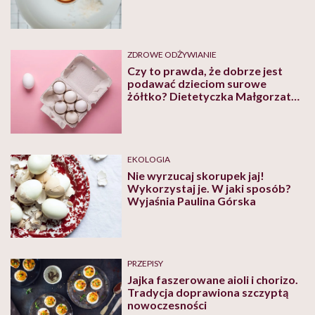
ZDROWE ODŻYWIANIE
Czy to prawda, że dobrze jest
podawać dzieciom surowe
żółtko? Dietetyczka Małgorzata
Jackowska wyjaśnia
EKOLOGIA
Nie wyrzucaj skorupek jaj!
Wykorzystaj je. W jaki sposób?
Wyjaśnia Paulina Górska
PRZEPISY
Jajka faszerowane aioli i chorizo.
Tradycja doprawiona szczyptą
nowoczesności