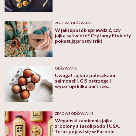
ZDROWE ODŻYWIANIE
W jaki sposób sprawdzić, czy
jajka są świeże? Czytamy Etykiety
pokazują prosty trik!
ODŻYWIANIE
Uwaga! Jajka z pałeczkami
salmonelli. GIS ostrzega i
wycofuje kilka partii ze
sprzedaży
ZDROWE ODŻYWIANIE
Wegański zamiennik jajka
zrobiony z fasoli podbił USA.
Teraz pojawi się w Europie.