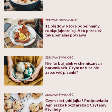
ZDROWE ODŻYWIANIE
11 błędów, które popełniamy,
robiąc jajecznicę. A to przecież
taka banalna potrawa
ZDROWA ŻYWNOŚĆ
Nie farbuj jajek w chemicznych
barwnikach. Czym naturalnie
zabarwić pisanki?
ZDROWA ŻYWNOŚĆ
Czym zastąpić jajka? Podpowiada
Agnieszka Pocztarska z Czytamy
Etykiety