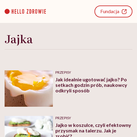
Go
to
Fundacja
content
Jajka
PRZEPISY
Jak idealnie ugotować jajko? Po
setkach godzin prób, naukowcy
odkryli sposób
PRZEPISY
Jajko w koszulce, czyli efektowny
przysmak na talerzu. Jak je
zrobić?