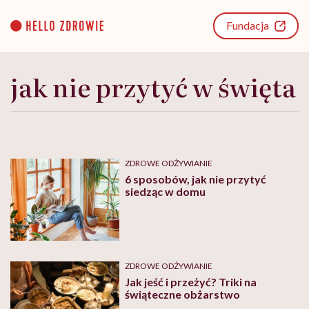
Go
to
Fundacja
content
jak nie przytyć w święta
ZDROWE ODŻYWIANIE
6 sposobów, jak nie przytyć
siedząc w domu
ZDROWE ODŻYWIANIE
Jak jeść i przeżyć? Triki na
świąteczne obżarstwo