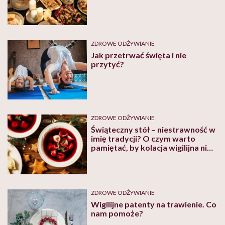
ZDROWE ODŻYWIANIE
Jak przetrwać święta i nie
przytyć?
ZDROWE ODŻYWIANIE
Świąteczny stół – niestrawność w
imię tradycji? O czym warto
pamiętać, by kolacja wigilijna nie
spowodowała bólu brzucha?
ZDROWE ODŻYWIANIE
Wigilijne patenty na trawienie. Co
nam pomoże?