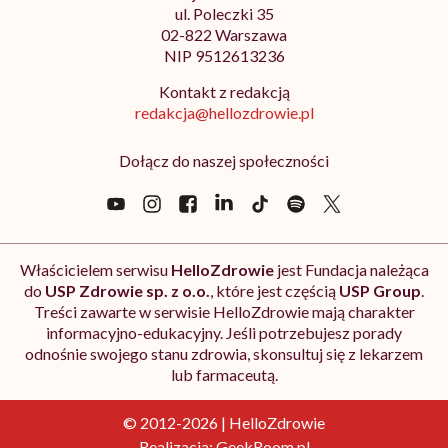
ul. Poleczki 35
02-822 Warszawa
NIP 9512613236
Kontakt z redakcją
redakcja@hellozdrowie.pl
Dołącz do naszej społeczności
Właścicielem serwisu
HelloZdrowie
jest Fundacja należąca
do
USP Zdrowie sp. z o.o.
, które jest częścią
USP Group
.
Treści zawarte w serwisie HelloZdrowie mają charakter
informacyjno-edukacyjny. Jeśli potrzebujesz porady
odnośnie swojego stanu zdrowia, skonsultuj się z lekarzem
lub farmaceutą.
© 2012-2026 | HelloZdrowie
Realizacja:
GeekRoom.pl