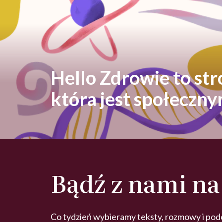
Hello Zdrowie to st
która jest społeczn
Bądź z nami na
Co tydzień wybieramy teksty, rozmowy i pod