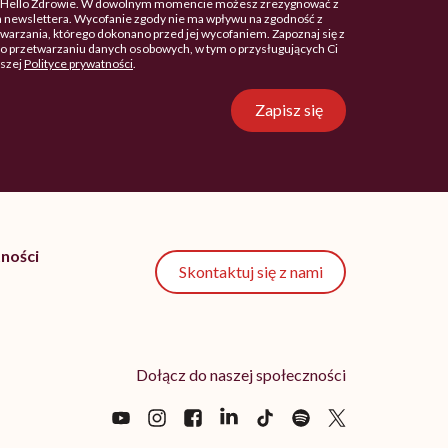
. Hello Zdrowie. W dowolnym momencie możesz zrezygnować z
 newslettera. Wycofanie zgody nie ma wpływu na zgodność z
arzania, którego dokonano przed jej wycofaniem. Zapoznaj się z
o przetwarzaniu danych osobowych, w tym o przysługujących Ci
aszej
Polityce prywatności
.
Zapisz się
ności
Skontaktuj się z nami
Dołącz do naszej społeczności