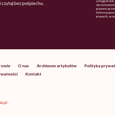
usługach dot
 i czytaj bez pośpiechu.
otrzymywania
prawem przetw
informacjami 
prawach, w n
drowie
O nas
Archiwum artykułów
Polityka prywat
ywatności
Kontakt
e.pl