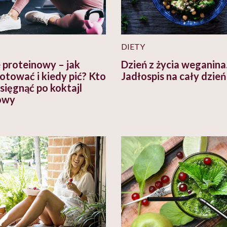
DIETY
 proteinowy – jak
Dzień z życia weganina
otować i kiedy pić? Kto
Jadłospis na cały dzień
sięgnąć po koktajl
owy