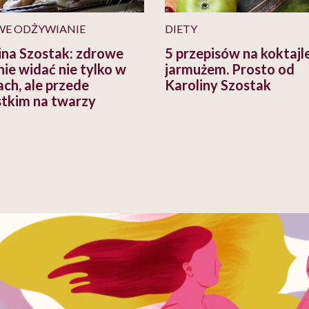
E ODŻYWIANIE
DIETY
ina Szostak: zdrowe
5 przepisów na koktajle
nie widać nie tylko w
jarmużem. Prosto od
ach, ale przede
Karoliny Szostak
tkim na twarzy