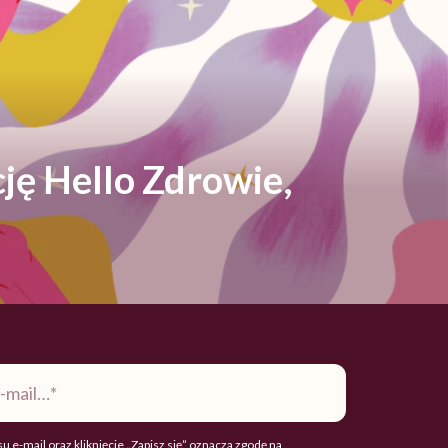
ję Hello Zdrowie,
u e-mail oraz kliknięcie „Zapisz się” oznacza zgodę na