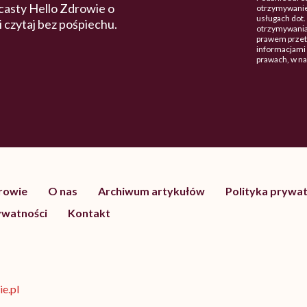
casty Hello Zdrowie o
otrzymywanie
usługach dot
 i czytaj bez pośpiechu.
otrzymywania
prawem przetw
informacjami 
prawach, w n
drowie
O nas
Archiwum artykułów
Polityka prywat
ywatności
Kontakt
e.pl