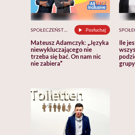
SPOŁECZEŃSTWO
Posłuchaj
Mateusz Adamczyk: „Języka
Ile je
niewykluczającego nie
wszys
trzeba się bać. On nam nic
podzi
nie zabiera”
grupy