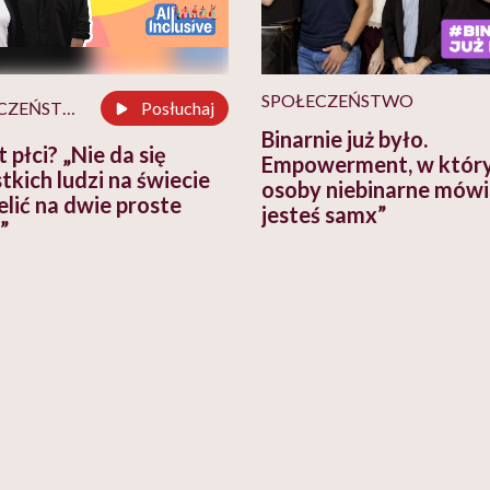
SPOŁECZEŃSTWO
SPOŁECZEŃSTWO
Posłuchaj
Binarnie już było.
st płci? „Nie da się
Empowerment, w któr
tkich ludzi na świecie
osoby niebinarne mówi
elić na dwie proste
jesteś samx”
”