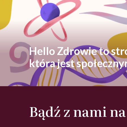
Hello Zdrowie to st
która jest społeczn
Bądź z nami na