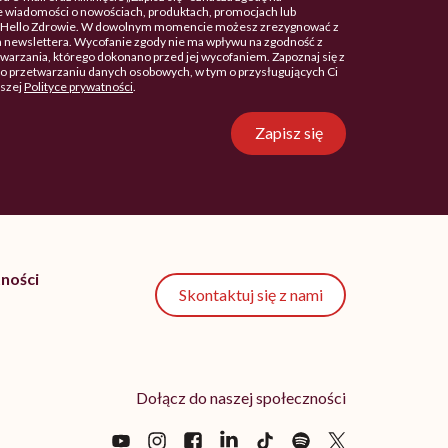
 wiadomości o nowościach, produktach, promocjach lub
. Hello Zdrowie. W dowolnym momencie możesz zrezygnować z
 newslettera. Wycofanie zgody nie ma wpływu na zgodność z
arzania, którego dokonano przed jej wycofaniem. Zapoznaj się z
o przetwarzaniu danych osobowych, w tym o przysługujących Ci
aszej
Polityce prywatności
.
Zapisz się
ności
Skontaktuj się z nami
Dołącz do naszej społeczności