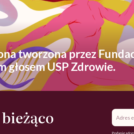
rona tworzona przez Fundac
ym głosem USP Zdrowie.
 bieżąco
Adres
e-
mail
*
Podanie adres