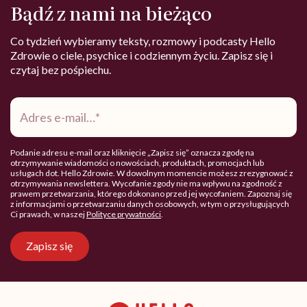
Bądź z nami na bieżąco
Co tydzień wybieramy teksty, rozmowy i podcasty Hello
Zdrowie o ciele, psychice i codziennym życiu. Zapisz się i
czytaj bez pośpiechu.
Adres
e-
mail
*
Podanie adresu e-mail oraz kliknięcie „Zapisz się” oznacza zgodę na
otrzymywanie wiadomości o nowościach, produktach, promocjach lub
usługach dot. Hello Zdrowie. W dowolnym momencie możesz zrezygnować z
otrzymywania newslettera. Wycofanie zgody nie ma wpływu na zgodność z
prawem przetwarzania, którego dokonano przed jej wycofaniem. Zapoznaj się
z informacjami o przetwarzaniu danych osobowych, w tym o przysługujących
Ci prawach, w naszej
Polityce prywatności
.
Zapisz się