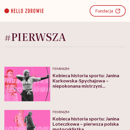
Go
to
Fundacja
content
#PIERWSZA
FEMINIZM
Kobieca historia sportu: Janina
Kurkowska-Spychajowa –
niepokonana mistrzyni
światowego łucznictwa
FEMINIZM
Kobieca historia sportu: Janina
Loteczkowa – pierwsza polska
motocyklistka