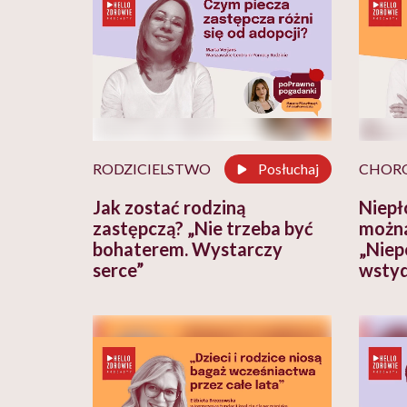
RODZICIELSTWO
Posłuchaj
CHOR
Jak zostać rodziną
Niepł
zastępczą? „Nie trzeba być
można
bohaterem. Wystarczy
„Niep
serce”
wsty