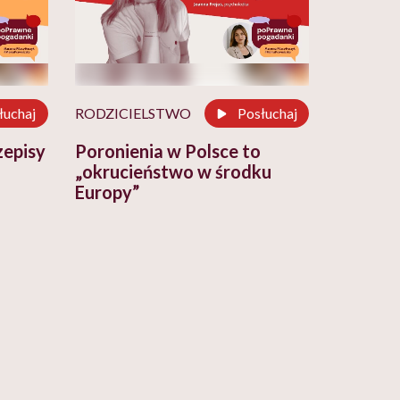
łuchaj
RODZICIELSTWO
Posłuchaj
zepisy
Poronienia w Polsce to
„okrucieństwo w środku
Europy”