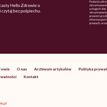
Podanie adres
casty Hello Zdrowie o
otrzymywanie
usługach dot
 i czytaj bez pośpiechu.
otrzymywania
prawem przetw
informacjami 
prawach, w n
drowie
O nas
Archiwum artykułów
Polityka prywat
ywatności
Kontakt
e.pl