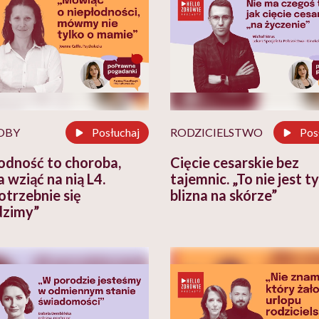
OBY
Posłuchaj
RODZICIELSTWO
Pos
odność to choroba,
Cięcie cesarskie bez
 wziąć na nią L4.
tajemnic. „To nie jest t
otrzebnie się
blizna na skórze”
dzimy”