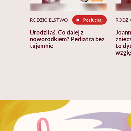
RODZICIELSTWO
Posłuchaj
RODZI
Urodziłaś. Co dalej z
Joann
noworodkiem? Pediatra bez
zniec
tajemnic
to dy
wzglę