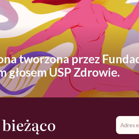
rona tworzona przez Fundac
ym głosem USP Zdrowie.
 bieżąco
Adres
e-
mail
*