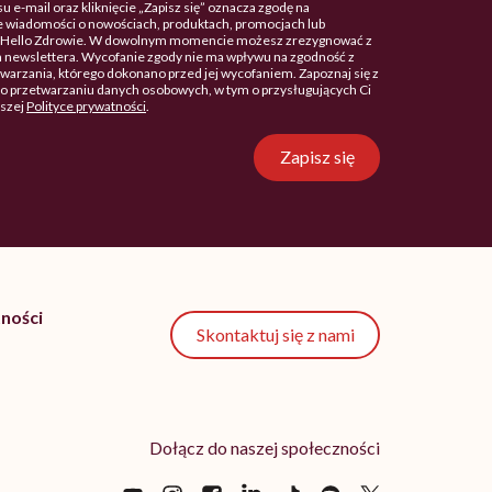
u e-mail oraz kliknięcie „Zapisz się” oznacza zgodę na
 wiadomości o nowościach, produktach, promocjach lub
. Hello Zdrowie. W dowolnym momencie możesz zrezygnować z
 newslettera. Wycofanie zgody nie ma wpływu na zgodność z
arzania, którego dokonano przed jej wycofaniem. Zapoznaj się z
o przetwarzaniu danych osobowych, w tym o przysługujących Ci
aszej
Polityce prywatności
.
Zapisz się
ności
Skontaktuj się z nami
Dołącz do naszej społeczności