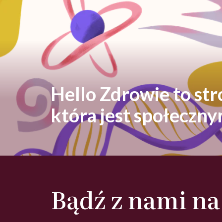
Hello Zdrowie to st
która jest społeczn
Bądź z nami na