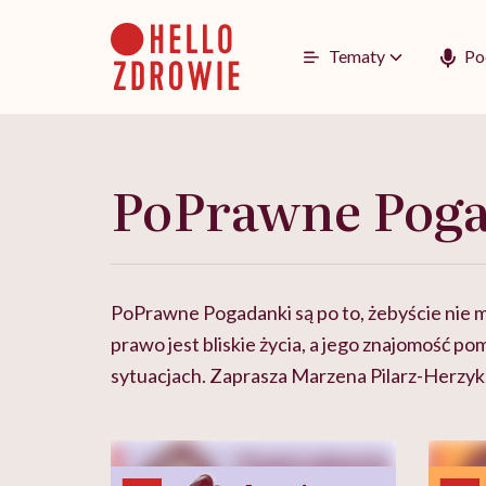
Go
to
content
Tematy
Po
PoPrawne Pog
PoPrawne Pogadanki są po to, żebyście nie mu
prawo jest bliskie życia, a jego znajomość po
sytuacjach. Zaprasza Marzena Pilarz-Herzy