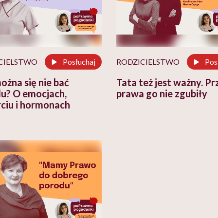
CIELSTWO
Posłuchaj
RODZICIELSTWO
Pos
ożna się nie bać
Tata też jest ważny. Pr
u? O emocjach,
prawa go nie zgubiły
ciu i hormonach