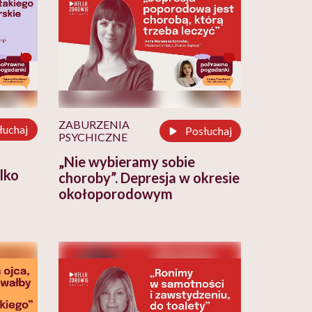
ZABURZENIA
łuchaj
Posłuchaj
PSYCHICZNE
„Nie wybieramy sobie
ylko
choroby”. Depresja w okresie
okołoporodowym