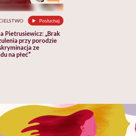
CIELSTWO
Posłuchaj
a Pietrusiewicz: „Brak
zulenia przy porodzie
skryminacja ze
du na płeć”