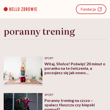
Go
to
Fundacja
content
poranny trening
SPORT
Witaj, Słońce! Poświęć 20 minut o
poranku na te ćwiczenia, a
poczujesz się jak nowo
narodzona
SPORT
Poranny trening na czczo –
spalacz tłuszczu czy kiepski
pomysł?