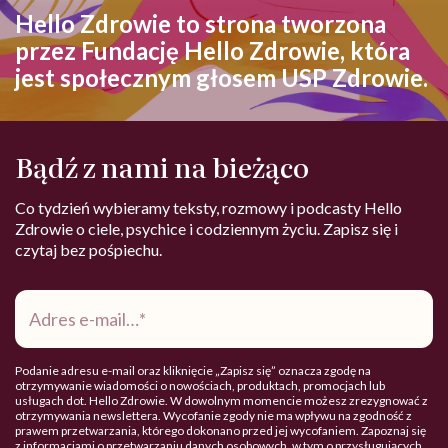
Hello Zdrowie to strona tworzona
przez Fundację Hello Zdrowie, która
jest społecznym głosem USP Zdrowie.
Bądź z nami na bieżąco
Co tydzień wybieramy teksty, rozmowy i podcasty Hello
Zdrowie o ciele, psychice i codziennym życiu. Zapisz się i
czytaj bez pośpiechu.
Adres
e-
mail
*
Podanie adresu e-mail oraz kliknięcie „Zapisz się” oznacza zgodę na
otrzymywanie wiadomości o nowościach, produktach, promocjach lub
usługach dot. Hello Zdrowie. W dowolnym momencie możesz zrezygnować z
otrzymywania newslettera. Wycofanie zgody nie ma wpływu na zgodność z
prawem przetwarzania, którego dokonano przed jej wycofaniem. Zapoznaj się
z informacjami o przetwarzaniu danych osobowych, w tym o przysługujących