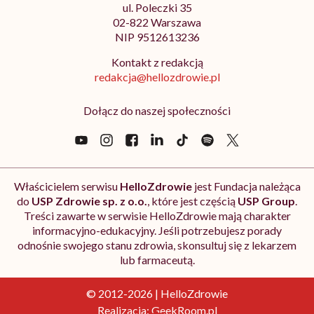
ul. Poleczki 35
02-822 Warszawa
NIP 9512613236
Kontakt z redakcją
redakcja@hellozdrowie.pl
Dołącz do naszej społeczności
Właścicielem serwisu
HelloZdrowie
jest Fundacja należąca
do
USP Zdrowie sp. z o.o.
, które jest częścią
USP Group
.
Treści zawarte w serwisie HelloZdrowie mają charakter
informacyjno-edukacyjny. Jeśli potrzebujesz porady
odnośnie swojego stanu zdrowia, skonsultuj się z lekarzem
lub farmaceutą.
© 2012-2026 | HelloZdrowie
Realizacja:
GeekRoom.pl