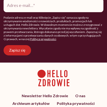
e-
mail
*
Podanie adresu e-mail oraz kliknięcie „Zapisz się” oznacza zgodę na
otrzymywanie wiadomości o nowościach, produktach, promocjach lub
usługach dot. Hello Zdrowie. W dowolnym momencie możesz zrezygnować z
otrzymywania newslettera. Wycofanie zgody nie ma wpływu na zgodność z
prawem przetwarzania, którego dokonano przed jej wycofaniem. Zapoznaj się
z informacjami o przetwarzaniu danych osobowych, w tym o przysługujących
Ci prawach, w naszej
Polityce prywatności
.
Zapisz się
Newsletter Hello Zdrowie
O nas
Archiwum artykułów
Polityka prywatności