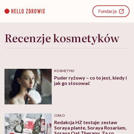
Go
to
Fundacja
content
Recenzje kosmetyków
KOSMETYKI
Puder ryżowy – co to jest, kiedy i
jak go stosować
CIAŁO
Redakcja HZ testuje: zestaw
Soraya plante, Soraya Rosarium,
Soraya Oat Therapy. Za co