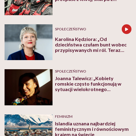
prawej”
SPOŁECZEŃSTWO
Karolina Kędziora: „Od
dzieciństwa czułam bunt wobec
przypisywanych mi ról. Teraz
stawiam na edukację i włączanie,
a nie walkę”
SPOŁECZEŃSTWO
Joanna Talewicz: „Kobiety
romskie często funkcjonują w
sytuacji wielokrotnego
wykluczenia”
FEMINIZM
Islandia uznana najbardziej
feministycznym i równościowym
krajem na świecie