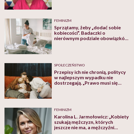
FEMINIZM
Sprzątamy, żeby „dodać sobie
kobiecości”. Badaczki o
nierównym podziale obowiązków
domowych
SPOŁECZEŃSTWO
Przepisy ich nie chronią, politycy
w najlepszym wypadku nie
dostrzegają. „Prawo musi się
zmienić” – mówi o sytuacji
tęczowych rodzin Marta Lempart
FEMINIZM
Karolina L. Jarmołowicz: „Kobiety
szukają mężczyzn, których
jeszcze nie ma, a mężczyźni
kobiet, których już nie ma.