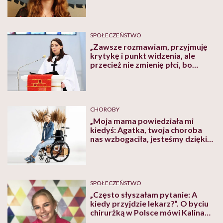
mówi kulturoznawczyni dr Alicja
Urbanik-Kopeć
SPOŁECZEŃSTWO
„Zawsze rozmawiam, przyjmuję
krytykę i punkt widzenia, ale
przecież nie zmienię płci, bo
komuś się nie podoba, że noszę
koloratkę” – mówi ks. Marta
Zachraj
CHOROBY
„Moja mama powiedziała mi
kiedyś: Agatka, twoja choroba
nas wzbogaciła, jesteśmy dzięki
niej silniejsi w rodzinie” – mówi
Agata Roczniak, która choruje na
SMA
SPOŁECZEŃSTWO
„Często słyszałam pytanie: A
kiedy przyjdzie lekarz?”. O byciu
chirurżką w Polsce mówi Kalina
Jędrzejko