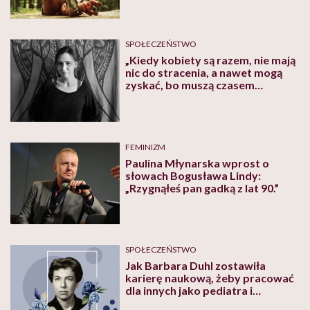
wrotkach?
SPOŁECZEŃSTWO
„Kiedy kobiety są razem, nie mają
nic do stracenia, a nawet mogą
zyskać, bo muszą czasem
zajmować się rzeczami
stereotypowo męskimi, a to je
społecznie nobilituje”. O rewolucji
obyczajowej na Wyspach
Owczych opowiada Urszula
FEMINIZM
Chylaszek
Paulina Młynarska wprost o
słowach Bogusława Lindy:
„Rzygnąłeś pan gadką z lat 90.”
SPOŁECZEŃSTWO
Jak Barbara Duhl zostawiła
karierę naukową, żeby pracować
dla innych jako pediatra i
opozycjonistka