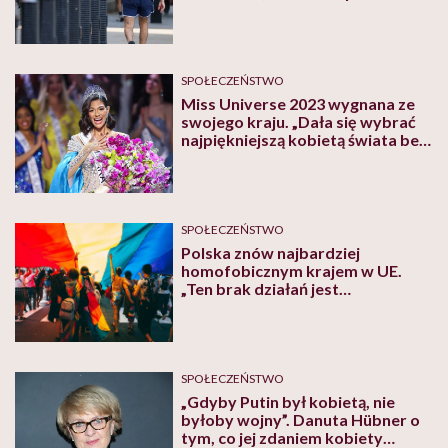
grzmi Ane Piżl
SPOŁECZEŃSTWO
Miss Universe 2023 wygnana ze
swojego kraju. „Dała się wybrać
najpiękniejszą kobietą świata bez
autoryzacji władz”
SPOŁECZEŃSTWO
Polska znów najbardziej
homofobicznym krajem w UE.
„Ten brak działań jest
niebezpieczny”
SPOŁECZEŃSTWO
„Gdyby Putin był kobietą, nie
byłoby wojny”. Danuta Hübner o
tym, co jej zdaniem kobiety