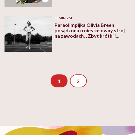
FEMINIZM
Paraolimpijka Olivia Breen
posądzona o niestosowny strój
na zawodach. „Zbyt krótki i
nieodpowiedni”
Strona
1
2