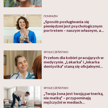
Między Polkami a Polakami jest
przepaść”
FEMINIZM
„Sposób posługiwania się
pieniędzmi jest psychologicznym
portretem – naszym własnym, ale
też naszego związku” – mówi
psycholożka Marta Mizera
SPOŁECZEŃSTWO
Przełom dla kobiet pracujących w
medycynie. „Lekarka” i „lekarka
dentystka” staną się oficjalnymi
terminami?
SPOŁECZEŃSTWO
„Twoja żona jest twoją partnerką,
nie matką” – przypominają
mężczyźni w mediach
społecznościowych. Te nagrania