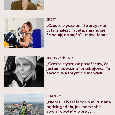
aspekty życia ludzi” – pisze
Martyna F. Zachorska
SPORT
„Często słyszałam, że przyszłam
tutaj znaleźć faceta, śmiano się,
że poluję na męża” – mówi Joanna
Walorska mistrzyni Polski i
świata w sportach walki
SPOŁECZEŃSTWO
„Często słyszę od pasażerów, że
jestem odważna i przebojowa. To
zawód, w którym nie ma wielu
kobiet” – mówi taksówkarka
Anna Milczarczyk
FEMINIZM
„Nieraz usłyszałam: Co mi tu baba
będzie gadała, jak mam robić
swoją robotę” – o pracy