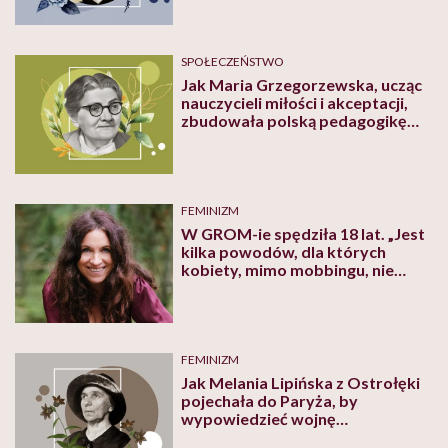
SPOŁECZEŃSTWO
Jak Maria Grzegorzewska, ucząc
nauczycieli miłości i akceptacji,
zbudowała polską pedagogikę
specjalną
FEMINIZM
W GROM-ie spędziła 18 lat. „Jest
kilka powodów, dla których
kobiety, mimo mobbingu, nie
rezygnują ze służby” – mówi
Katarzyna Kozłowska, prezeska
Fundacji #SayStop
FEMINIZM
Jak Melania Lipińska z Ostrołęki
pojechała do Paryża, by
wypowiedzieć wojnę
przeciwnikom lekarek w spódnicy