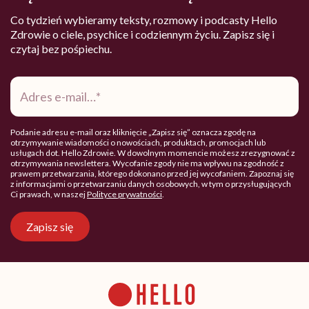
Co tydzień wybieramy teksty, rozmowy i podcasty Hello
Zdrowie o ciele, psychice i codziennym życiu. Zapisz się i
czytaj bez pośpiechu.
Adres
e-
mail
*
Podanie adresu e-mail oraz kliknięcie „Zapisz się” oznacza zgodę na
otrzymywanie wiadomości o nowościach, produktach, promocjach lub
usługach dot. Hello Zdrowie. W dowolnym momencie możesz zrezygnować z
otrzymywania newslettera. Wycofanie zgody nie ma wpływu na zgodność z
prawem przetwarzania, którego dokonano przed jej wycofaniem. Zapoznaj się
z informacjami o przetwarzaniu danych osobowych, w tym o przysługujących
Ci prawach, w naszej
Polityce prywatności
.
Zapisz się