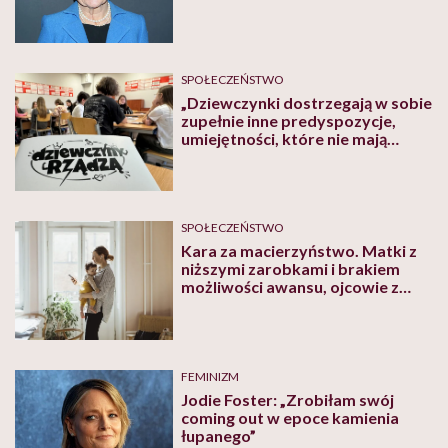
wnoszą do świata polityki
SPOŁECZEŃSTWO
„Dziewczynki dostrzegają w sobie
zupełnie inne predyspozycje,
umiejętności, które nie mają
szansy wybrzmieć w klasycznej
edukacji” – mówią twórczynie gry
„Dziewczyny rządzą”
SPOŁECZEŃSTWO
Kara za macierzyństwo. Matki z
niższymi zarobkami i brakiem
możliwości awansu, ojcowie z
wyższymi wynagrodzeniami i
większą swobodą w pracy
FEMINIZM
Jodie Foster: „Zrobiłam swój
coming out w epoce kamienia
łupanego”