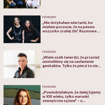
pozostawał w ukryciu, wytworzył
swoją specyfikę”
FEMINIZM
„Nie dotykałam wiertarki, bo
miałam poczucie, że na pewno
wszystko zrobię źle”. Rozmowa z
Agą Wiśniewską i Ulą Adamczyk z
fundacji Bardzo Dobra Robota
FEMINIZM
„Wiele osób twierdzi, że przecież
umówiliśmy się na zasłanianie
genitaliów. Tylko że piersi to nie
są genitalia” – mówi Ane Piżl o
oburzeniu na topless
FEMINIZM
„Powiedziałabym, że dalej żyjemy
w XIX wieku, tylko warunki
zewnętrzne są inne” – o
małżeństwie nieromantycznym