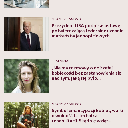
to hit TikToka
SPOŁECZEŃSTWO
​Prezydent USA podpisał ustawę
potwierdzającą federalne uznanie
małżeństw jednopłciowych
FEMINIZM
„Nie ma rozmowy o dojrzałej
kobiecości bez zastanowienia się
nad tym, jaką się było
dziewczynką” – mówi Sylwia
Szwed z „Kosmosu dla
dziewczynek”
SPOŁECZEŃSTWO
Symbol emancypacji kobiet, walki
o wolność i… technika
rehabilitacji. Skąd się wziął
światowy szał na jazdę na