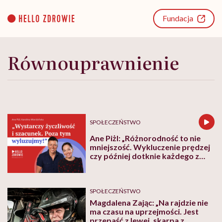
Go
to
Fundacja
content
Równouprawnienie
SPOŁECZEŃSTWO
Ane Piżl: „Różnorodność to nie
mniejszość. Wykluczenie prędzej
czy później dotknie każdego z
nas”
SPOŁECZEŃSTWO
Magdalena Zając: „Na rajdzie nie
ma czasu na uprzejmości. Jest
przepaść z lewej, skarpa z