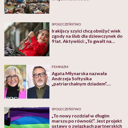
SPOŁECZEŃSTWO
Irakijscy szyici chcą obniżyć wiek
zgody na ślub dla dziewczynek do
9 lat. Aktywiści: „To gwałt na
dzieciach”
FEMINIZM
Agata Młynarska nazwała
Andrzeja Sołtysika
„patriarchalnym dziadem”.
„Czasem warto powiedzieć, co się
myśli”
SPOŁECZEŃSTWO
„To nowy rozdział w długim
marszu po równość”. Jest projekt
ustawy o związkach partnerskich