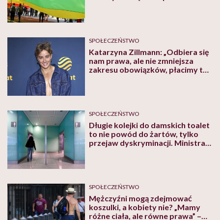
SPOŁECZEŃSTWO
Katarzyna Zillmann: „Odbiera się
nam prawa, ale nie zmniejsza
zakresu obowiązków, płacimy te
same podatki, często nawet
wyższe”
SPOŁECZEŃSTWO
Długie kolejki do damskich toalet
to nie powód do żartów, tylko
przejaw dyskryminacji. Ministra
ds. równości chce zmian
SPOŁECZEŃSTWO
Mężczyźni mogą zdejmować
koszulki, a kobiety nie? „Mamy
różne ciała, ale równe prawa” –