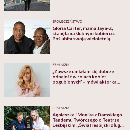
kierowniczki budowy opowiada
Magdalena Różycka
SPOŁECZEŃSTWO
Gloria Carter, mama Jaya-Z,
stanęła na ślubnym kobiercu.
Poślubiła swoją wieloletnią
partnerkę
FEMINIZM
„Zawsze umiałam się dobrze
odnaleźć w rolach kobiet
pogubionych” – mówi aktorka
Agata Moszumańska
FEMINIZM
Agnieszka i Monika z Damskiego
Tandemu Twórczego o Teatrze
Lesbijskim: „Świat lesbijski długo