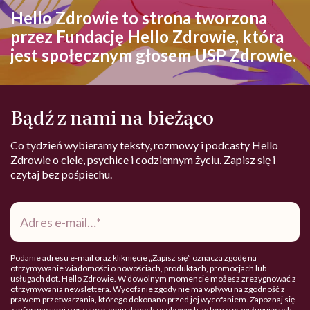
Hello Zdrowie to strona tworzona
przez Fundację Hello Zdrowie, która
jest społecznym głosem USP Zdrowie.
Bądź z nami na bieżąco
Co tydzień wybieramy teksty, rozmowy i podcasty Hello
Zdrowie o ciele, psychice i codziennym życiu. Zapisz się i
czytaj bez pośpiechu.
Adres
e-
mail
*
Podanie adresu e-mail oraz kliknięcie „Zapisz się” oznacza zgodę na
otrzymywanie wiadomości o nowościach, produktach, promocjach lub
usługach dot. Hello Zdrowie. W dowolnym momencie możesz zrezygnować z
otrzymywania newslettera. Wycofanie zgody nie ma wpływu na zgodność z
prawem przetwarzania, którego dokonano przed jej wycofaniem. Zapoznaj się
z informacjami o przetwarzaniu danych osobowych, w tym o przysługujących