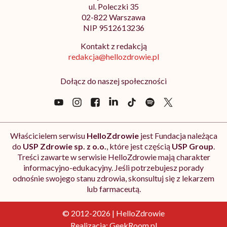
ul. Poleczki 35
02-822 Warszawa
NIP 9512613236
Kontakt z redakcją
redakcja@hellozdrowie.pl
Dołącz do naszej społeczności
Właścicielem serwisu
HelloZdrowie
jest Fundacja należąca
do
USP Zdrowie sp. z o.o.
, które jest częścią
USP Group
.
Treści zawarte w serwisie HelloZdrowie mają charakter
informacyjno-edukacyjny. Jeśli potrzebujesz porady
odnośnie swojego stanu zdrowia, skonsultuj się z lekarzem
lub farmaceutą.
© 2012-2026 | HelloZdrowie
Realizacja:
GeekRoom.pl