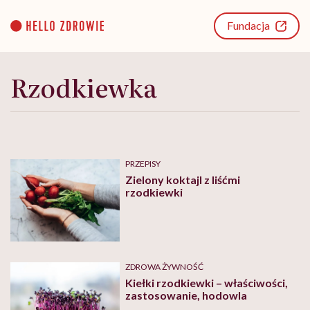
Go
to
Fundacja
content
Rzodkiewka
PRZEPISY
Zielony koktajl z liśćmi
rzodkiewki
ZDROWA ŻYWNOŚĆ
Kiełki rzodkiewki – właściwości,
zastosowanie, hodowla