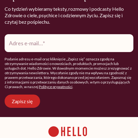
Co tydzień wybieramy teksty, rozmowy i podcasty Hello
Zdrowie o ciele, psychice i codziennym życiu. Zapisz się i
czytaj bez pośpiechu.
Adres
e-
mail
*
Podanie adresu e-mail oraz kliknięcie „Zapisz się” oznacza zgodę na
otrzymywanie wiadomości o nowościach, produktach, promocjach lub
usługach dot. Hello Zdrowie. W dowolnym momencie możesz zrezygnować z
otrzymywania newslettera. Wycofanie zgody nie ma wpływu na zgodność z
prawem przetwarzania, którego dokonano przed jej wycofaniem. Zapoznaj się
z informacjami o przetwarzaniu danych osobowych, w tym o przysługujących
Ci prawach, w naszej
Polityce prywatności
.
Zapisz się