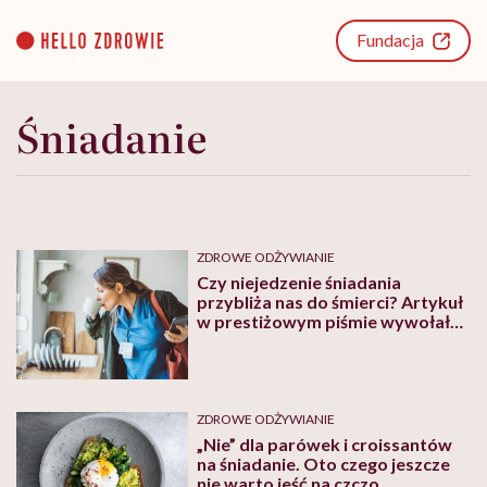
Go
to
Fundacja
content
Śniadanie
ZDROWE ODŻYWIANIE
Czy niejedzenie śniadania
przybliża nas do śmierci? Artykuł
w prestiżowym piśmie wywołał
burzę
ZDROWE ODŻYWIANIE
„Nie” dla parówek i croissantów
na śniadanie. Oto czego jeszcze
nie warto jeść na czczo