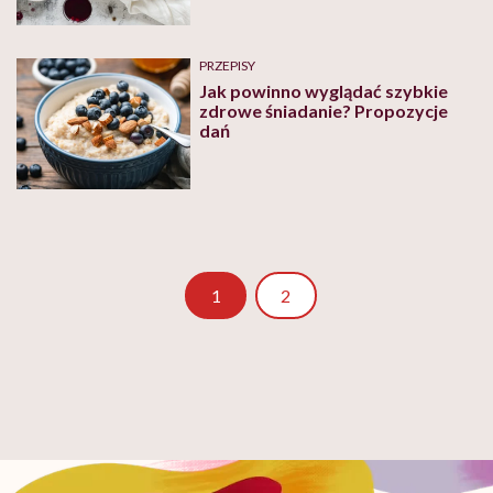
PRZEPISY
Jak powinno wyglądać szybkie
zdrowe śniadanie? Propozycje
dań
Strona
1
2