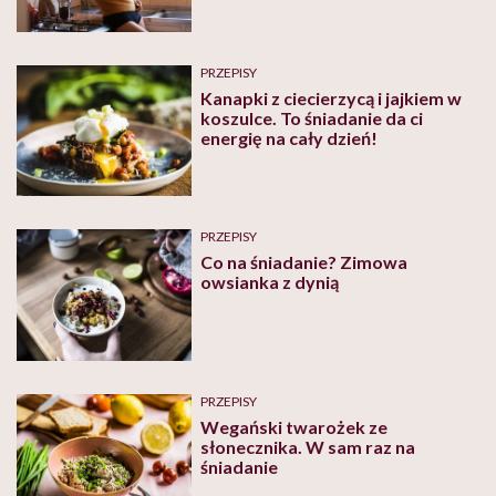
PRZEPISY
Kanapki z ciecierzycą i jajkiem w
koszulce. To śniadanie da ci
energię na cały dzień!
PRZEPISY
Co na śniadanie? Zimowa
owsianka z dynią
PRZEPISY
Wegański twarożek ze
słonecznika. W sam raz na
śniadanie