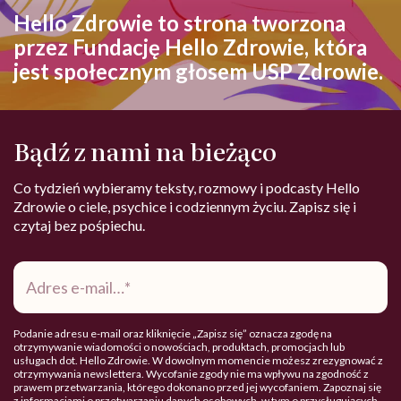
Hello Zdrowie to strona tworzona
przez Fundację Hello Zdrowie, która
jest społecznym głosem USP Zdrowie.
Bądź z nami na bieżąco
Co tydzień wybieramy teksty, rozmowy i podcasty Hello
Zdrowie o ciele, psychice i codziennym życiu. Zapisz się i
czytaj bez pośpiechu.
Adres
e-
mail
*
Podanie adresu e-mail oraz kliknięcie „Zapisz się” oznacza zgodę na
otrzymywanie wiadomości o nowościach, produktach, promocjach lub
usługach dot. Hello Zdrowie. W dowolnym momencie możesz zrezygnować z
otrzymywania newslettera. Wycofanie zgody nie ma wpływu na zgodność z
prawem przetwarzania, którego dokonano przed jej wycofaniem. Zapoznaj się
z informacjami o przetwarzaniu danych osobowych, w tym o przysługujących