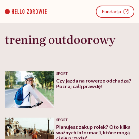
Go
to
Fundacja
content
trening outdoorowy
SPORT
Czy jazda na rowerze odchudza?
Poznaj całą prawdę!
SPORT
Planujesz zakup rolek? Oto kilka
ważnych informacji, które mogą
ci się przydać