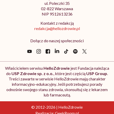
ul. Poleczki 35
02-822 Warszawa
NIP 9512613236
Kontakt z redakcją
redakcja@hellozdrowie.pl
Dołącz do naszej społeczności
Właścicielem serwisu
HelloZdrowie
jest Fundacja należąca
do
USP Zdrowie sp. z o.o.
, które jest częścią
USP Group
.
Treści zawarte w serwisie HelloZdrowie mają charakter
informacyjno-edukacyjny. Jeśli potrzebujesz porady
odnośnie swojego stanu zdrowia, skonsultuj się z lekarzem
lub farmaceutą.
© 2012-2026 | HelloZdrowie
Realizacja:
GeekRoom.pl