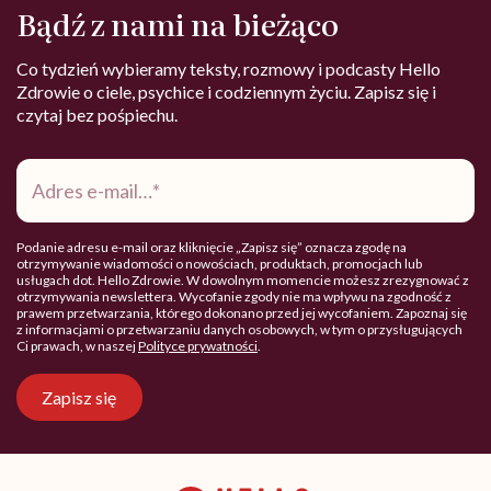
Bądź z nami na bieżąco
Co tydzień wybieramy teksty, rozmowy i podcasty Hello
Zdrowie o ciele, psychice i codziennym życiu. Zapisz się i
czytaj bez pośpiechu.
Adres
e-
mail
*
Podanie adresu e-mail oraz kliknięcie „Zapisz się” oznacza zgodę na
otrzymywanie wiadomości o nowościach, produktach, promocjach lub
usługach dot. Hello Zdrowie. W dowolnym momencie możesz zrezygnować z
otrzymywania newslettera. Wycofanie zgody nie ma wpływu na zgodność z
prawem przetwarzania, którego dokonano przed jej wycofaniem. Zapoznaj się
z informacjami o przetwarzaniu danych osobowych, w tym o przysługujących
Ci prawach, w naszej
Polityce prywatności
.
Zapisz się