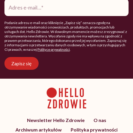
Adres
e-
mail
*
Podanie adresu e-mail oraz kliknięcie „Zapisz się” oznacza zgodę na
otrzymywanie wiadomości o nowościach, produktach, promocjach lub
usługach dot. Hello Zdrowie. W dowolnym momencie możesz zrezygnować z
otrzymywania newslettera. Wycofanie zgody nie ma wpływu na zgodność z
prawem przetwarzania, którego dokonano przed jej wycofaniem. Zapoznaj się
z informacjami o przetwarzaniu danych osobowych, w tym o przysługujących
Ci prawach, w naszej
Polityce prywatności
.
Zapisz się
Newsletter Hello Zdrowie
O nas
Archiwum artykułów
Polityka prywatności