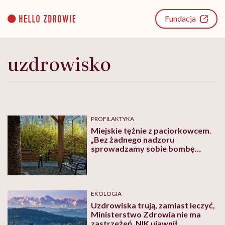
Go
to
Fundacja
content
uzdrowisko
PROFILAKTYKA
Miejskie tężnie z paciorkowcem.
„Bez żadnego nadzoru
sprowadzamy sobie bombę
bakteriologiczną na osiedla”
EKOLOGIA
Uzdrowiska trują, zamiast leczyć,
Ministerstwo Zdrowia nie ma
zastrzeżeń. NIK ujawnił