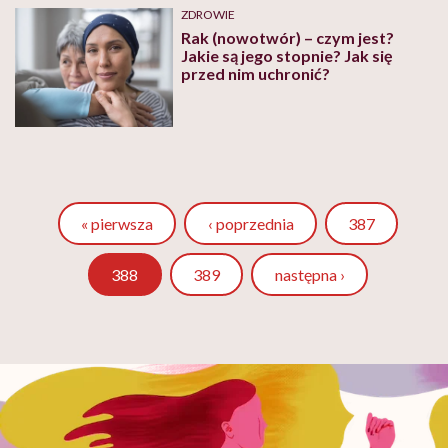
ZDROWIE
Rak (nowotwór) – czym jest?
Jakie są jego stopnie? Jak się
przed nim uchronić?
Strona
« pierwsza
‹ poprzednia
387
Strona
388
389
następna ›