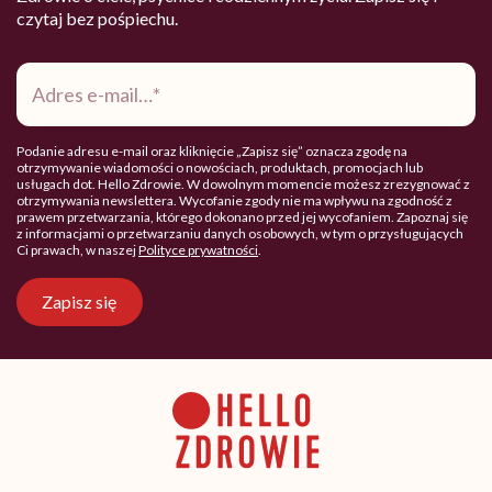
czytaj bez pośpiechu.
Adres
e-
mail
*
Podanie adresu e-mail oraz kliknięcie „Zapisz się” oznacza zgodę na
otrzymywanie wiadomości o nowościach, produktach, promocjach lub
usługach dot. Hello Zdrowie. W dowolnym momencie możesz zrezygnować z
otrzymywania newslettera. Wycofanie zgody nie ma wpływu na zgodność z
prawem przetwarzania, którego dokonano przed jej wycofaniem. Zapoznaj się
z informacjami o przetwarzaniu danych osobowych, w tym o przysługujących
Ci prawach, w naszej
Polityce prywatności
.
Zapisz się