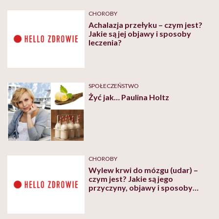
CHOROBY
Achalazja przełyku – czym jest?
Jakie są jej objawy i sposoby
leczenia?
SPOŁECZEŃSTWO
Żyć jak… Paulina Holtz
CHOROBY
Wylew krwi do mózgu (udar) –
czym jest? Jakie są jego
przyczyny, objawy i sposoby
leczenia?