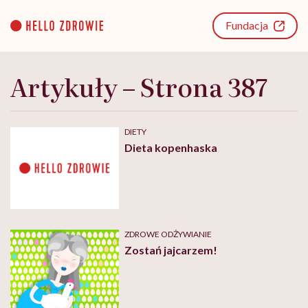
Go
to
Fundacja
content
Artykuły – Strona 387
DIETY
Dieta kopenhaska
ZDROWE ODŻYWIANIE
Zostań jajcarzem!