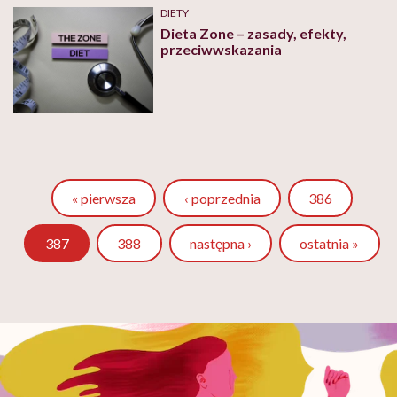
DIETY
Dieta Zone – zasady, efekty,
przeciwwskazania
Strona
« pierwsza
‹ poprzednia
386
Strona
387
388
następna ›
ostatnia »