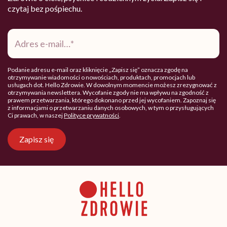
czytaj bez pośpiechu.
Adres
e-
mail
*
Podanie adresu e-mail oraz kliknięcie „Zapisz się” oznacza zgodę na
otrzymywanie wiadomości o nowościach, produktach, promocjach lub
usługach dot. Hello Zdrowie. W dowolnym momencie możesz zrezygnować z
otrzymywania newslettera. Wycofanie zgody nie ma wpływu na zgodność z
prawem przetwarzania, którego dokonano przed jej wycofaniem. Zapoznaj się
z informacjami o przetwarzaniu danych osobowych, w tym o przysługujących
Ci prawach, w naszej
Polityce prywatności
.
Zapisz się