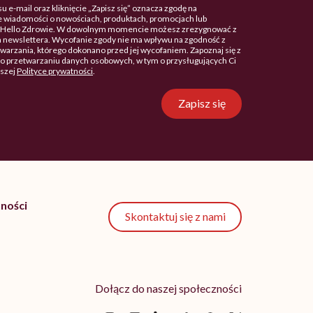
u e-mail oraz kliknięcie „Zapisz się” oznacza zgodę na
 wiadomości o nowościach, produktach, promocjach lub
. Hello Zdrowie. W dowolnym momencie możesz zrezygnować z
 newslettera. Wycofanie zgody nie ma wpływu na zgodność z
arzania, którego dokonano przed jej wycofaniem. Zapoznaj się z
o przetwarzaniu danych osobowych, w tym o przysługujących Ci
aszej
Polityce prywatności
.
Zapisz się
ności
Skontaktuj się z nami
Dołącz do naszej społeczności