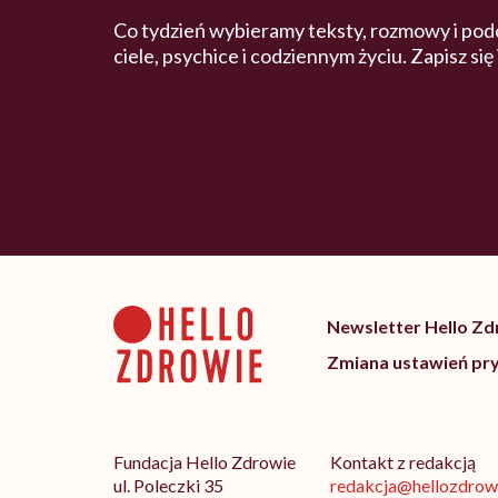
Co tydzień wybieramy teksty, rozmowy i pod
ciele, psychice i codziennym życiu. Zapisz się
Newsletter Hello Z
Zmiana ustawień pr
Fundacja Hello Zdrowie
Kontakt z redakcją
ul. Poleczki 35
redakcja@hellozdrowi