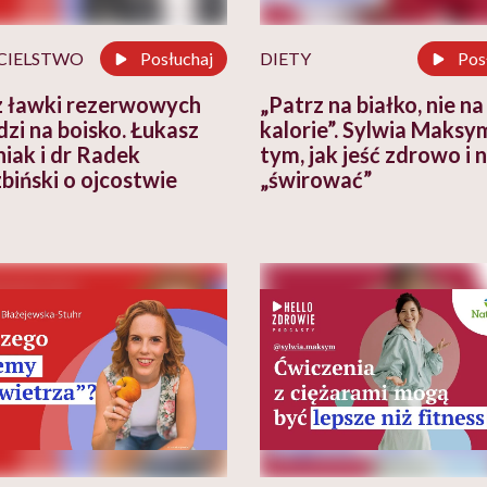
CIELSTWO
Posłuchaj
DIETY
Pos
z ławki rezerwowych
„Patrz na białko, nie na
zi na boisko. Łukasz
kalorie”. Sylwia Maksy
iak i dr Radek
tym, jak jeść zdrowo i n
biński o ojcostwie
„świrować”