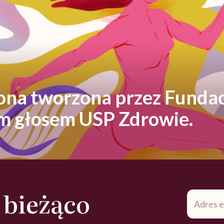
rona tworzona przez Fundac
ym głosem USP Zdrowie.
 bieżąco
Adres
e-
mail
*