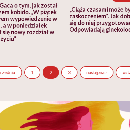
 Gaca o tym, jak został
„Ciąża czasami może b
zem kobido. „W piątek
zaskoczeniem”. Jak do
łem wypowiedzenie w
się do niej przygotowa
, a w poniedziałek
Odpowiadają ginekolo
ł się nowy rozdział w
życiu”
Strona
Strona
przednia
1
2
3
następna ›
ost