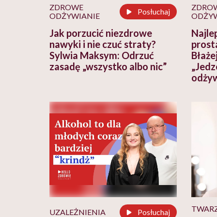
ZDROWE
ZDRO
Posłuchaj
ODŻYWIANIE
ODŻYW
Jak porzucić niezdrowe
Najle
nawyki i nie czuć straty?
prost
Sylwia Maksym: Odrzuć
Błaże
zasadę „wszystko albo nic”
„Jedz
odżyw
TWAR
UZALEŻNIENIA
Posłuchaj