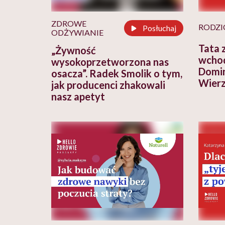
ZDROWE
RODZI
Posłuchaj
ODŻYWIANIE
Tata 
„Żywność
wchod
wysokoprzetworzona nas
Domin
osacza”. Radek Smolik o tym,
Wierz
jak producenci zhakowali
nasz apetyt