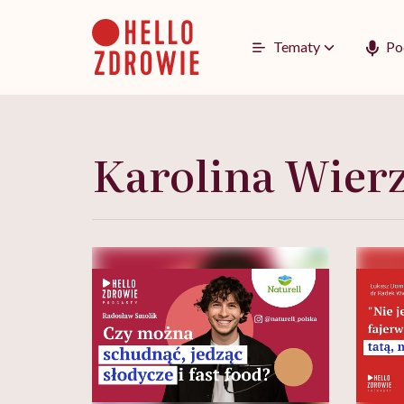
Go
to
content
Tematy
Po
Karolina Wierz