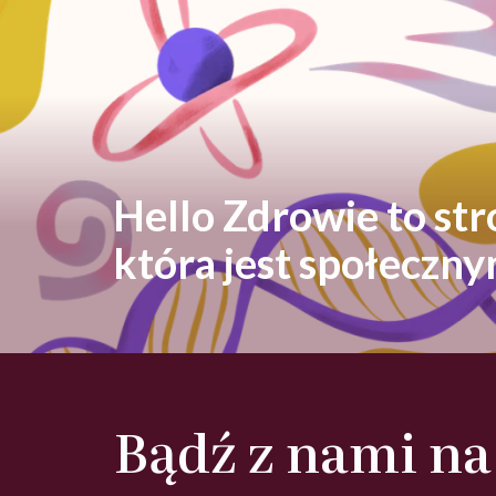
Hello Zdrowie to st
która jest społeczn
Bądź z nami na