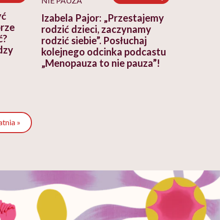
NIE PAUZA
yć
Izabela Pajor: „Przestajemy
brze
rodzić dzieci, zaczynamy
ć?
rodzić siebie”. Posłuchaj
dzy
kolejnego odcinka podcastu
„Menopauza to nie pauza”!
atnia »