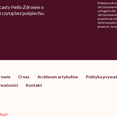
Podanie adres
casty Hello Zdrowie o
otrzymywanie
usługach dot
 i czytaj bez pośpiechu.
otrzymywania
prawem przetw
informacjami 
prawach, w n
drowie
O nas
Archiwum artykułów
Polityka prywat
ywatności
Kontakt
e.pl