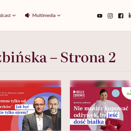
Multimedia
dcast
bińska – Strona 2