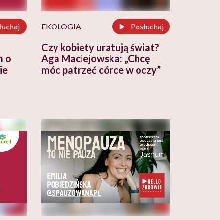
łuchaj
EKOLOGIA
Posłuchaj
Czy kobiety uratują świat?
m o
Aga Maciejowska: „Chcę
ie
móc patrzeć córce w oczy”