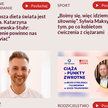
WE
SPORT
Pos
Posłuchaj
IANIE
„Boimy się, więc idziem
psza dieta świata jest
siłownię”. Sylwia Maks
a. Katarzyna
tym, po co kobietom
jewska-Stuhr:
ćwiczenia z ciężarami
enie powinno nas
iać”
Z
RODZICIELSTWO
Pos