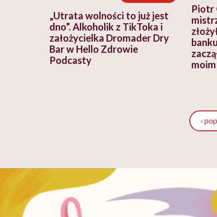
Piotr
„Utrata wolności to już jest
mistr
dno”. Alkoholik z TikToka i
złoży
założycielka Dromader Dry
banku
Bar w Hello Zdrowie
zaczą
Podcasty
moim 
‹ po