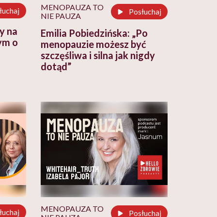
MENOPAUZA TO
łuchaj
Posłuchaj
NIE PAUZA
y na
Emilia Pobiedzińska: „Po
ym o
menopauzie możesz być
szczęśliwa i silna jak nigdy
dotąd”
MENOPAUZA TO
łuchaj
Posłuchaj