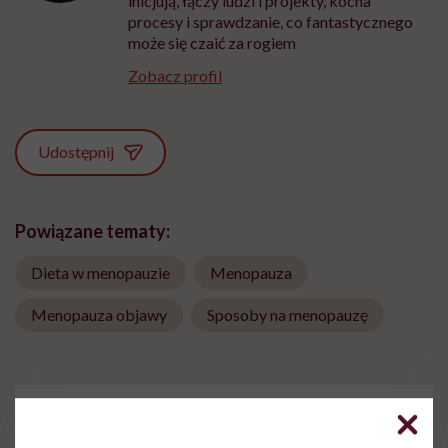
inicjują, łączy ludzi i projekty, kocha
procesy i sprawdzanie, co fantastycznego
może się czaić za rogiem
Zobacz profil
Udostępnij
Powiązane tematy:
Dieta w menopauzie
Menopauza
Menopauza objawy
Sposoby na menopauzę
Treści zawarte w serwisie mają wyłącznie
i
charakter informacyjny i nie stanowią porady