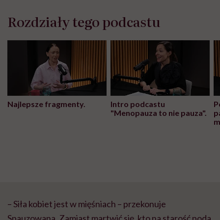
Rozdziały tego podcastu
Najlepsze fragmenty.
Intro podcastu
P
"Menopauza to nie pauza".
p
m
– Siła kobiet jest w mięśniach – przekonuje
Spauzowana. Zamiast martwić się, kto na starość poda