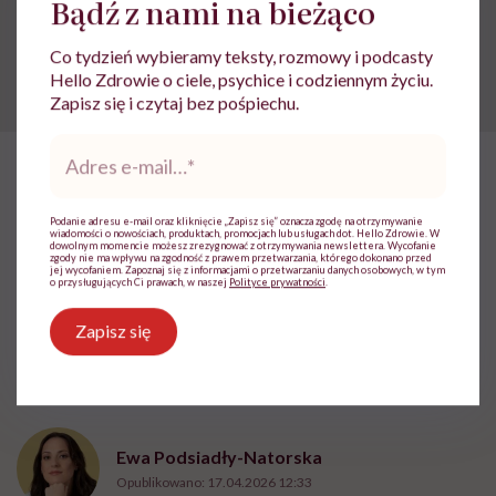
Bądź z nami na bieżąco
lekarskiej. Pamiętaj, że w przypadku
problemów ze zdrowiem należy bezwzględnie
skonsultować się z lekarzem.
Co tydzień wybieramy teksty, rozmowy i podcasty
Hello Zdrowie o ciele, psychice i codziennym życiu.
Zapisz się i czytaj bez pośpiechu.
Adres
e-
mail
*
HelloZdrowie
›
Zdrowie
›
Profilaktyka
›
„Dominacja estrogeno
Podanie adresu e-mail oraz kliknięcie „Zapisz się” oznacza zgodę na otrzymywanie
„Dominacja estrogenowa”
wiadomości o nowościach, produktach, promocjach lub usługach dot. Hello Zdrowie. W
dowolnym momencie możesz zrezygnować z otrzymywania newslettera. Wycofanie
zgody nie ma wpływu na zgodność z prawem przetwarzania, którego dokonano przed
hitem mediów
jej wycofaniem. Zapoznaj się z informacjami o przetwarzaniu danych osobowych, w tym
o przysługujących Ci prawach, w naszej
Polityce prywatności
.
społecznościowych. „Najgorsze,
Zapisz się
co można zrobić, to leczyć
modne hasło”
Ewa Podsiadły-Natorska
Opublikowano:
17.04.2026 12:33