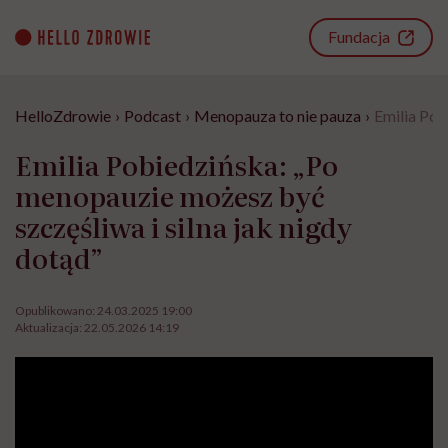
Go
to
Fundacja
content
HelloZdrowie
›
Podcast
›
Menopauza to nie pauza
›
Emilia Pob
Emilia Pobiedzińska: „Po
menopauzie możesz być
szczęśliwa i silna jak nigdy
dotąd”
Opublikowano:
24.03.2025 19:00
Aktualizacja:
22.05.2026 14:19