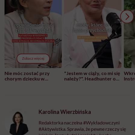
Zobacz więcej
Nie móc zostać przy
"Jestem w ciąży, co mi się
Wkró
chorym dziecku w
należy?". Headhunter o
Inst
szpitalu to tortura.
zmianie pokoleniowej u
atak
"Przeszkadzać w tym
kobiet w ciąży na rynku
wars
może chyba tylko
pracy
eksp
głupota i brak
wyobraźni"
Karolina Wierzbińska
Redaktorka naczelna #Wykładowczyni
#Aktywistka. Sprawia, że pewne rzeczy się