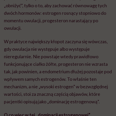
„obniżyć”, tylko o to, aby zachować równowagę tych
dwóch hormonów: estrogen rosnący stopniowo do
momentu owulacji, progesteron narastający po
owulacji.
W praktyce największy kłopot zaczyna się wówczas,
gdy owulacja nie występuje albo występuje
nieregularnie. Nie powstaje wtedy prawidłowo
funkcjonujące ciałko żółte, progesteron nie wzrasta
tak, jak powinien, a endometrium dłużej pozostaje pod
wpływem samych estrogenów. To właśnie ten
mechanizm, a nie „wysoki estrogen” w bezwzględnej
wartości, stoi za znaczną częścią objawów, które
pacjentki opisują jako „dominację estrogenową”.
O co więc w tej „dominacji estrogenowej”