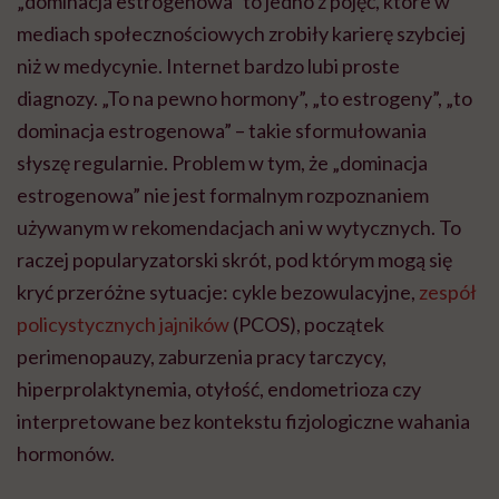
„dominacja estrogenowa” to jedno z pojęć, które w
mediach społecznościowych zrobiły karierę szybciej
niż w medycynie. Internet bardzo lubi proste
diagnozy. „To na pewno hormony”, „to estrogeny”, „to
dominacja estrogenowa” – takie sformułowania
słyszę regularnie. Problem w tym, że „dominacja
estrogenowa” nie jest formalnym rozpoznaniem
używanym w rekomendacjach ani w wytycznych. To
raczej popularyzatorski skrót, pod którym mogą się
kryć przeróżne sytuacje: cykle bezowulacyjne,
zespół
policystycznych jajników
(PCOS), początek
perimenopauzy, zaburzenia pracy tarczycy,
hiperprolaktynemia, otyłość, endometrioza czy
interpretowane bez kontekstu fizjologiczne wahania
hormonów.