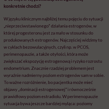
konkretnie chodzi?
W języku klinicznym najbliżej temu pojęciu do sytuacji
„nieprzeciwstawionego” działania estrogenów, w
której progesteronu jest za mało w stosunku do
produkowanych estrogenów. Najczęściej widzimy to
w cyklach bezowulacyjnych, czyli np. w PCOS,
perimenopauzie, a także otyłości, która może
zwiększać ekspozycję estrogenową i ryzyko rozrostu
endometrium. Znacznie rzadziej problemem jest
wyraźnie nadmierny poziom estrogenów sam w sobie.
To ważne rozróżnienie, bo pacjentka może mieć
objawy „dominacji estrogenowej” i równocześnie
prawidłowy poziom estradiolu. W perimenopauzie
sytuacja bywa jeszcze bardziej myląca: poziomy