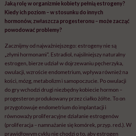
Jaką rolę w organizmie kobiety pełnią estrogeny?
Kiedy ich poziom – w stosunku do innych
hormonów, zwłaszcza progesteronu – może zacząć
powodować problemy?
Zacznijmy od najważniejszego: estrogeny nie są
„złymi hormonami”. Estradiol, najsilniejszy naturalny
estrogen, bierze udział w dojrzewaniu pęcherzyka,
owulacji, wzroście endometrium, wpływa również na
kości, mózg, metabolizm i samopoczucie. Po owulacji
do gry wchodzi drugi niezbędny kobiecie hormon –
progesteron produkowany przez ciałko żółte. To on
przygotowuje endometrium do implantacji i
równoważy proliferacyjne działanie estrogenów
(proliferacja – namnażanie się komórek, przyp. red.). W
prawidłowym cyklu nie chodzi o to, aby estrogen