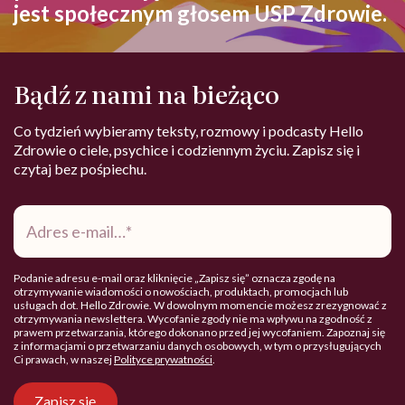
jest społecznym głosem USP Zdrowie.
Bądź z nami na bieżąco
Co tydzień wybieramy teksty, rozmowy i podcasty Hello
Zdrowie o ciele, psychice i codziennym życiu. Zapisz się i
czytaj bez pośpiechu.
Adres
e-
mail
*
Podanie adresu e-mail oraz kliknięcie „Zapisz się” oznacza zgodę na
otrzymywanie wiadomości o nowościach, produktach, promocjach lub
usługach dot. Hello Zdrowie. W dowolnym momencie możesz zrezygnować z
otrzymywania newslettera. Wycofanie zgody nie ma wpływu na zgodność z
prawem przetwarzania, którego dokonano przed jej wycofaniem. Zapoznaj się
z informacjami o przetwarzaniu danych osobowych, w tym o przysługujących
Ci prawach, w naszej
Polityce prywatności
.
Zapisz się