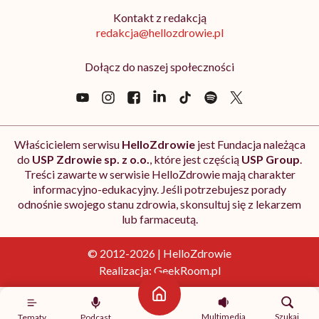
Kontakt z redakcją
redakcja@hellozdrowie.pl
Dołącz do naszej społeczności
Właścicielem serwisu
HelloZdrowie
jest Fundacja należąca
do
USP Zdrowie sp. z o.o.
, które jest częścią
USP Group
.
Treści zawarte w serwisie HelloZdrowie mają charakter
informacyjno-edukacyjny. Jeśli potrzebujesz porady
odnośnie swojego stanu zdrowia, skonsultuj się z lekarzem
lub farmaceutą.
© 2012-2026 | HelloZdrowie
Realizacja:
GeekRoom.pl
Strona główna
Multimedia
Szukaj
Tematy
Podcast