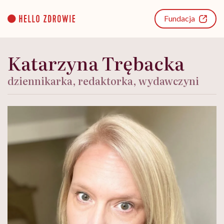
Go
to
Fundacja
content
Katarzyna Trębacka
dziennikarka, redaktorka, wydawczyni