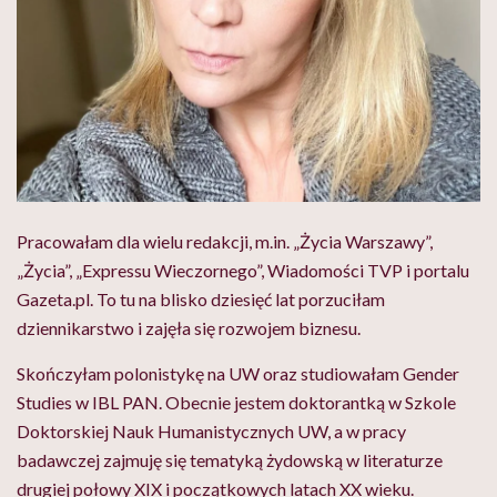
Pracowałam dla wielu redakcji, m.in. „Życia Warszawy”,
„Życia”, „Expressu Wieczornego”, Wiadomości TVP i portalu
Gazeta.pl. To tu na blisko dziesięć lat porzuciłam
dziennikarstwo i zajęła się rozwojem biznesu.
Skończyłam polonistykę na UW oraz studiowałam Gender
Studies w IBL PAN. Obecnie jestem doktorantką w Szkole
Doktorskiej Nauk Humanistycznych UW, a w pracy
badawczej zajmuję się tematyką żydowską w literaturze
drugiej połowy XIX i początkowych latach XX wieku.