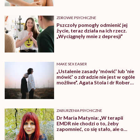
ZDROWIE PSYCHICZNE
Pszczoły pomogły odmienić jej
życie, teraz działa na ich rzecz.
„Wyciągnęły mnie z depresji”
MAKE SEX EASIER
„Ustalenie zasady 'mówić’ lub 'nie
mówić’ o zdradzie nie jest w ogóle
możliwe”. Agata Stola i dr Robert
Kowalczyk próbują rozstrzygnąć
dylemat stary jak świat
ZABURZENIA PSYCHICZNE
Dr Maria Matynia: „W terapii
EMDR nie chodzi o to, żeby
zapomnieć, co się stało, ale o
zmniejszenie dyskomfortu