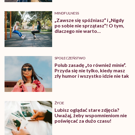
MINDFULNESS
„Zawsze się spóźniasz” i „Nigdy
po sobie nie sprzątasz”! O tym,
dlaczego nie warto
generalizować
SPOŁECZEŃSTWO
Polub zasadę „to również minie”.
Przyda się nie tylko, kiedy masz
zły humor i wszystko idzie nie tak
ŻYCIE
Lubisz oglądać stare zdjęcia?
Uważaj, żeby wspomnieniom nie
poświęcać za dużo czasu!