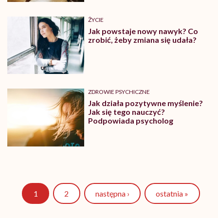
ŻYCIE
Jak powstaje nowy nawyk? Co
zrobić, żeby zmiana się udała?
ZDROWIE PSYCHICZNE
Jak działa pozytywne myślenie?
Jak się tego nauczyć?
Podpowiada psycholog
Strona
1
2
następna ›
ostatnia »