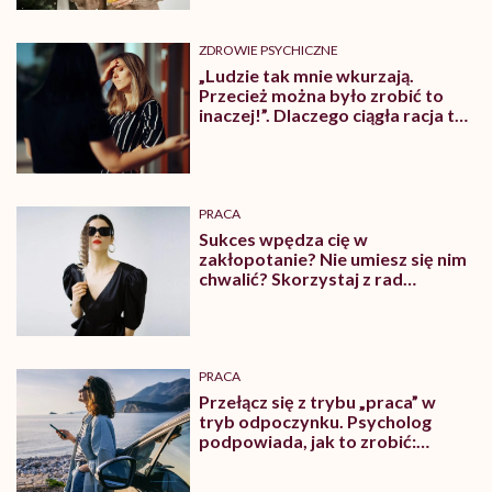
ZDROWIE PSYCHICZNE
„Ludzie tak mnie wkurzają.
Przecież można było zrobić to
inaczej!”. Dlaczego ciągła racja to
frustracja?
PRACA
Sukces wpędza cię w
zakłopotanie? Nie umiesz się nim
chwalić? Skorzystaj z rad
psychologa
PRACA
Przełącz się z trybu „praca” w
tryb odpoczynku. Psycholog
podpowiada, jak to zrobić:
pomyśl o wędkarzu