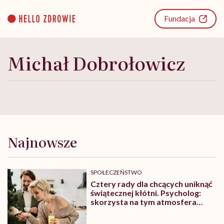
Go
to
Fundacja
content
Michał Dobrołowicz
Najnowsze
SPOŁECZEŃSTWO
Cztery rady dla chcących uniknąć
świątecznej kłótni. Psycholog:
skorzysta na tym atmosfera
całego spotkania