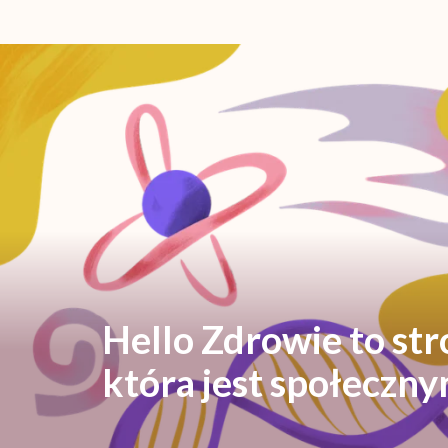
Hello Zdrowie to st
która jest społeczn