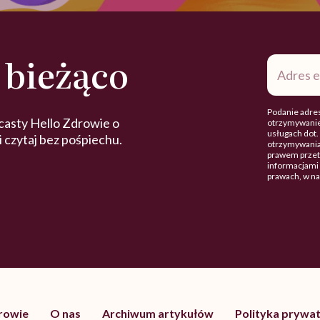
 bieżąco
Adres
e-
mail
*
Podanie adres
casty Hello Zdrowie o
otrzymywanie
usługach dot
 i czytaj bez pośpiechu.
otrzymywania
prawem przetw
informacjami 
prawach, w n
drowie
O nas
Archiwum artykułów
Polityka prywat