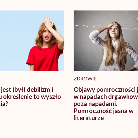
ZDROWIE
est (był) debilizm i
Objawy pomroczności j
 określenie to wyszło
w napadach drgawkowy
ia?
poza napadami.
Pomroczność jasna w
literaturze