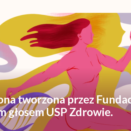
rona tworzona przez Fundac
ym głosem USP Zdrowie.