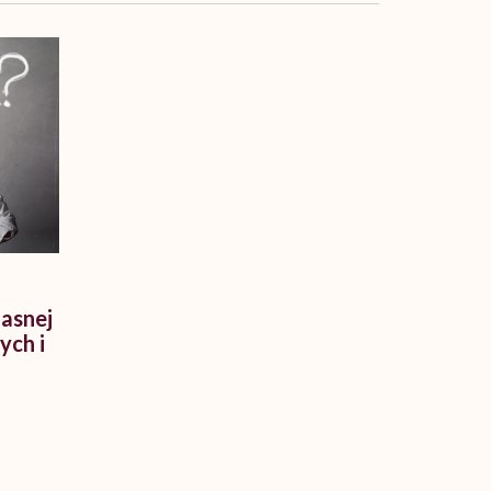
asnej
ch i