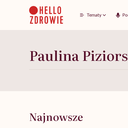
Go
to
content
Tematy
Po
Paulina Pizior
Najnowsze