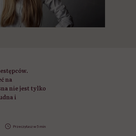
zestępców.
eć na
a nie jest tylko
udna i
Przeczytasz w 5 min