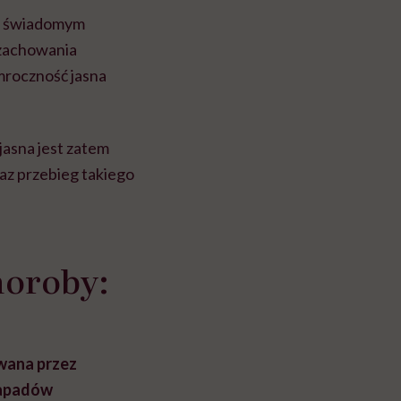
ze świadomym
 zachowania
mroczność jasna
jasna jest zatem
az przebieg takiego
horoby:
wana przez
napadów