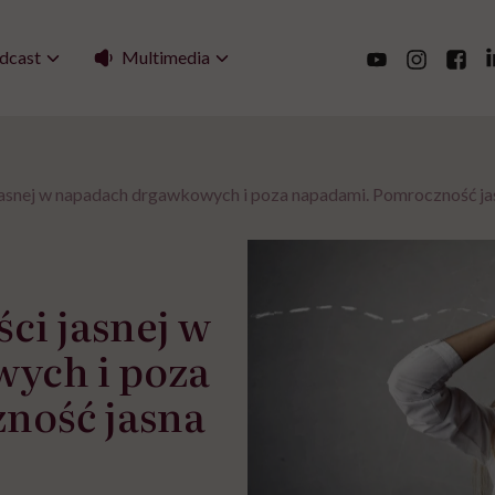
Multimedia
dcast
snej w napadach drgawkowych i poza napadami. Pomroczność jas
i jasnej w
ych i poza
ność jasna