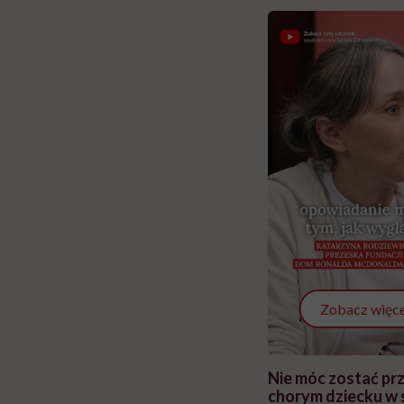
Zobacz więce
 i miał
Najlepsza dieta wydaje się
Nie móc zostać pr
 lekko
banalna, a może
chorym dziecku w 