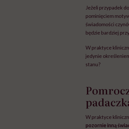
Jeżeli przypadek d
pominięciem motywu
świadomości czynów
będzie bardziej pr
W praktyce klinicz
jedynie określenie
stanu?
Pomrocz
padaczk
W praktyce klinicz
pozornie inną św