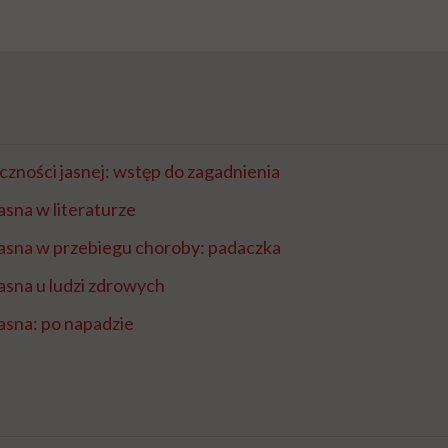
zności jasnej: wstęp do zagadnienia
sna w literaturze
asna w przebiegu choroby: padaczka
asna u ludzi zdrowych
asna: po napadzie