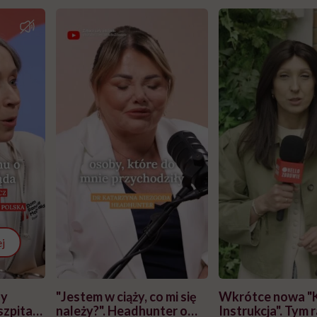
j
zy
"Jestem w ciąży, co mi się
Wkrótce nowa "
szpitalu
należy?". Headhunter o
Instrukcja". Tym 