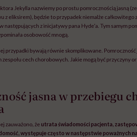
oktora Jekylla nazwiemy po prostu pomrocznością jasną (
 z eliksirem), będzie to przypadek niemalże całkowitego
 następujących z inicjatywy pana Hyde’a. Tym samym po
zypominała osobowość mnogą.
nej przypadki bywają równie skomplikowane. Pomroczność 
m zespołu cech chorobowych. Jakie mogą być przyczyny or
ność jasna w przebiegu c
a
nej zauważono, że
utrata świadomości pacjenta, zastępo
iadomość, występuje często w następstwie poważnych 