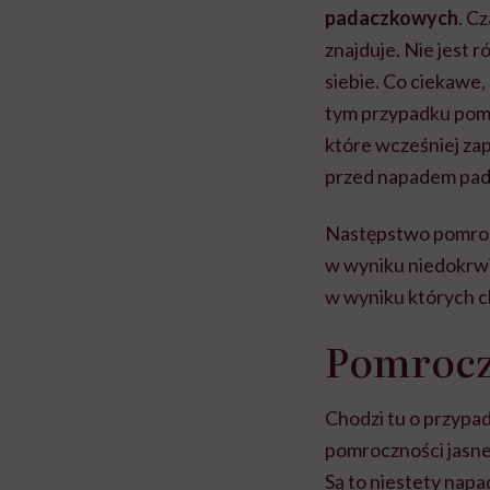
padaczkowych
. C
znajduje. Nie jest r
siebie. Co ciekawe, 
tym przypadku pom
które wcześniej z
przed napadem pa
Następstwo pomrocz
w wyniku niedokrwi
w wyniku których c
Pomroczn
Chodzi tu o przypa
pomroczności jasne
Są to niestety nap