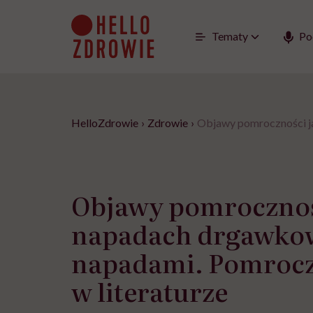
Go
to
content
Tematy
Po
HelloZdrowie
›
Zdrowie
›
Objawy pomroczności ja
Objawy pomrocznośc
napadach drgawkow
napadami. Pomrocz
w literaturze