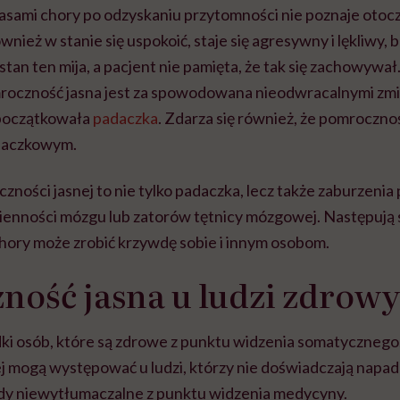
zasami chory po odzyskaniu przytomności nie poznaje otocz
ównież w stanie się uspokoić, staje się agresywny i lękliwy, b
stan ten mija, a pacjent nie pamięta, że tak się zachowywał
roczność jasna jest za spowodowana nieodwracalnymi zm
apoczątkowała
padaczka
. Zdarza się również, że pomroczno
daczkowym.
ności jasnej to nie tylko padaczka, lecz także zaburzen
enności mózgu lub zatorów tętnicy mózgowej. Następują 
hory może zrobić krzywdę sobie i innym osobom.
ość jasna u ludzi zdrow
dki osób, które są zdrowe z punktu widzenia somatycznego
j mogą występować u ludzi, którzy nie doświadczają nap
ady niewytłumaczalne z punktu widzenia medycyny.