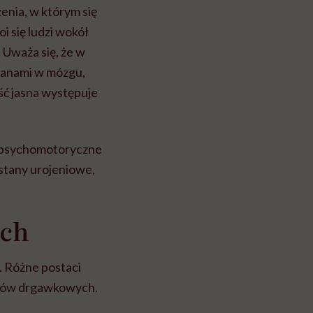
enia, w którym się
oi się ludzi wokół
. Uważa się, że w
ianami w mózgu,
ść jasna występuje
ia psychomotoryczne
stany urojeniowe,
ych
. Różne postaci
adów drgawkowych.