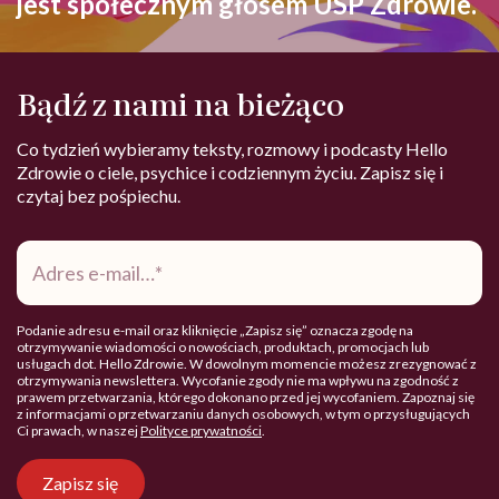
jest społecznym głosem USP Zdrowie.
Bądź z nami na bieżąco
Co tydzień wybieramy teksty, rozmowy i podcasty Hello
Zdrowie o ciele, psychice i codziennym życiu. Zapisz się i
czytaj bez pośpiechu.
Adres
e-
mail
*
Podanie adresu e-mail oraz kliknięcie „Zapisz się” oznacza zgodę na
otrzymywanie wiadomości o nowościach, produktach, promocjach lub
usługach dot. Hello Zdrowie. W dowolnym momencie możesz zrezygnować z
otrzymywania newslettera. Wycofanie zgody nie ma wpływu na zgodność z
prawem przetwarzania, którego dokonano przed jej wycofaniem. Zapoznaj się
z informacjami o przetwarzaniu danych osobowych, w tym o przysługujących
Ci prawach, w naszej
Polityce prywatności
.
Zapisz się