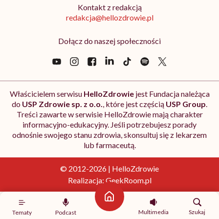
Kontakt z redakcją
redakcja@hellozdrowie.pl
Dołącz do naszej społeczności
Właścicielem serwisu
HelloZdrowie
jest Fundacja należąca
do
USP Zdrowie sp. z o.o.
, które jest częścią
USP Group
.
Treści zawarte w serwisie HelloZdrowie mają charakter
informacyjno-edukacyjny. Jeśli potrzebujesz porady
odnośnie swojego stanu zdrowia, skonsultuj się z lekarzem
lub farmaceutą.
© 2012-2026 | HelloZdrowie
Realizacja:
GeekRoom.pl
Strona główna
Multimedia
Szukaj
Tematy
Podcast