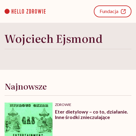
Go
to
Fundacja
content
Wojciech Ejsmond
Najnowsze
ZDROWIE
Eter dietylowy – co to, działanie.
Inne środki znieczulające