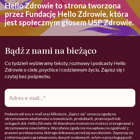
Hello Zdrowie to strona tworzona
przez Fundację Hello Zdrowie, która
jest społecznym głosem USP Zdrowie.
Bądź z nami na bieżąco
Co tydzień wybieramy teksty, rozmowy i podcasty Hello
Zdrowie o ciele, psychice i codziennym życiu. Zapisz się i
czytaj bez pośpiechu.
Adres
e-
mail
*
Podanie adresu e-mail oraz kliknięcie „Zapisz się” oznacza zgodę na
otrzymywanie wiadomości o nowościach, produktach, promocjach lub
usługach dot. Hello Zdrowie. W dowolnym momencie możesz zrezygnować z
otrzymywania newslettera. Wycofanie zgody nie ma wpływu na zgodność z
prawem przetwarzania, którego dokonano przed jej wycofaniem. Zapoznaj się
z informacjami o przetwarzaniu danych osobowych, w tym o przysługujących