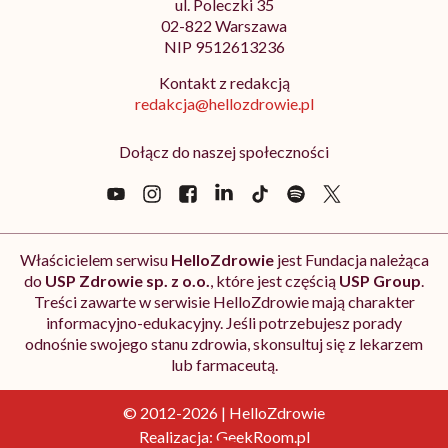
ul. Poleczki 35
02-822 Warszawa
NIP 9512613236
Kontakt z redakcją
redakcja@hellozdrowie.pl
Dołącz do naszej społeczności
Właścicielem serwisu
HelloZdrowie
jest Fundacja należąca
do
USP Zdrowie sp. z o.o.
, które jest częścią
USP Group
.
Treści zawarte w serwisie HelloZdrowie mają charakter
informacyjno-edukacyjny. Jeśli potrzebujesz porady
odnośnie swojego stanu zdrowia, skonsultuj się z lekarzem
lub farmaceutą.
© 2012-2026 | HelloZdrowie
Realizacja:
GeekRoom.pl