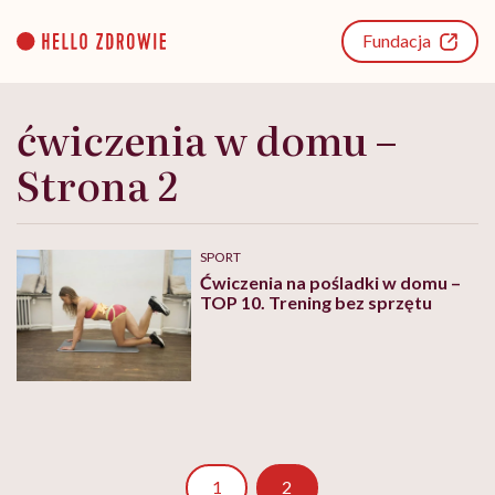
Go
to
Fundacja
content
ćwiczenia w domu –
Strona 2
SPORT
Ćwiczenia na pośladki w domu –
TOP 10. Trening bez sprzętu
Strona
1
2