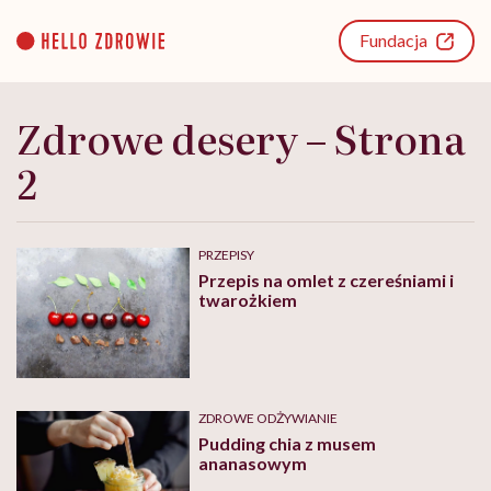
Go
to
Fundacja
content
Zdrowe desery – Strona
2
PRZEPISY
Przepis na omlet z czereśniami i
twarożkiem
ZDROWE ODŻYWIANIE
Pudding chia z musem
ananasowym