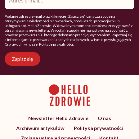
mail
*
Podanie adresu e-mail oraz kliknięcie „Zapisz się” oznacza zgodę na
otrzymywanie wiadomości o nowościach, produktach, promocjach lub
usługach dot. Hello Zdrowie. W dowolnym momencie możesz zrezygnować z
otrzymywania newslettera. Wycofanie zgody nie ma wpływu na zgodność z
prawem przetwarzania, którego dokonano przed jej wycofaniem. Zapoznaj się
z informacjami o przetwarzaniu danych osobowych, w tym o przysługujących
Ci prawach, w naszej
Polityce prywatności
.
Zapisz się
Newsletter Hello Zdrowie
O nas
Archiwum artykułów
Polityka prywatności
Zmiana ustawień prywatności
Kontakt