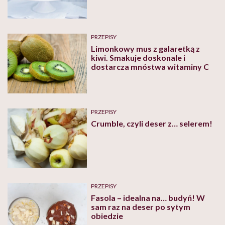
PRZEPISY
Limonkowy mus z galaretką z
kiwi. Smakuje doskonale i
dostarcza mnóstwa witaminy C
PRZEPISY
Crumble, czyli deser z… selerem!
PRZEPISY
Fasola – idealna na… budyń! W
sam raz na deser po sytym
obiedzie