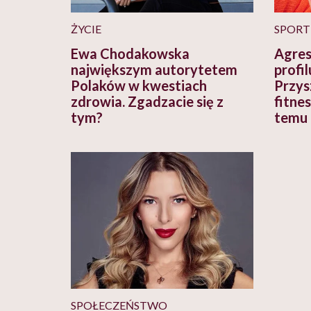
ŻYCIE
SPORT
Ewa Chodakowska
Agres
największym autorytetem
profil
Polaków w kwestiach
Przys
zdrowia. Zgadzacie się z
fitne
tym?
temu 
SPOŁECZEŃSTWO