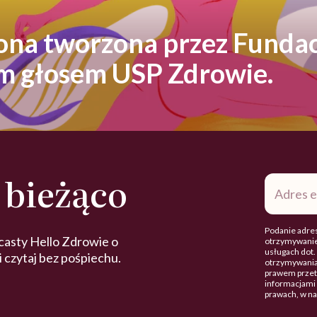
rona tworzona przez Fundac
ym głosem USP Zdrowie.
 bieżąco
Adres
e-
mail
*
Podanie adres
casty Hello Zdrowie o
otrzymywanie
usługach dot
 i czytaj bez pośpiechu.
otrzymywania
prawem przetw
informacjami 
prawach, w n