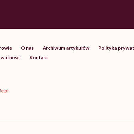
drowie
O nas
Archiwum artykułów
Polityka prywat
ywatności
Kontakt
e.pl