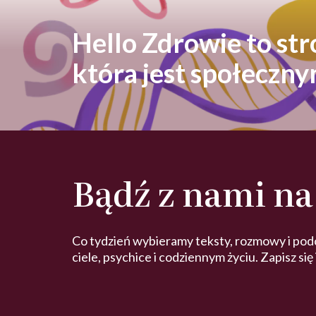
Hello Zdrowie to st
która jest społeczn
Bądź z nami na
Co tydzień wybieramy teksty, rozmowy i pod
ciele, psychice i codziennym życiu. Zapisz się