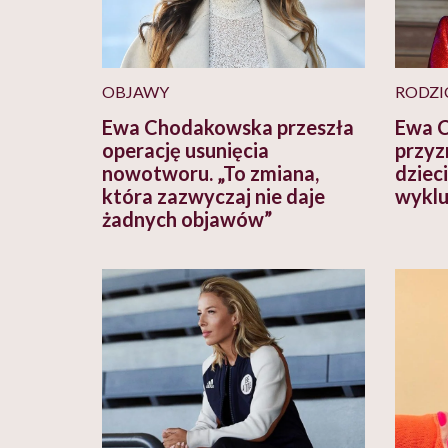
OBJAWY
RODZI
Ewa Chodakowska przeszła
Ewa C
operację usunięcia
przyz
nowotworu. „To zmiana,
dzieci
która zazwyczaj nie daje
wyklu
żadnych objawów”