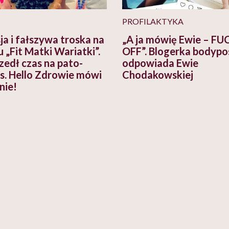
PROFILAKTYKA
ja i fałszywa troska na
„A ja mówię Ewie – FU
u „Fit Matki Wariatki”.
OFF”. Blogerka bodypo
zedł czas na pato-
odpowiada Ewie
ss. Hello Zdrowie mówi
Chodakowskiej
nie!