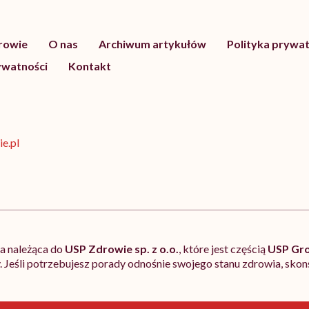
drowie
O nas
Archiwum artykułów
Polityka prywat
ywatności
Kontakt
e.pl
ja należąca do
USP Zdrowie sp. z o.o.
, które jest częścią
USP Gr
 Jeśli potrzebujesz porady odnośnie swojego stanu zdrowia, skonsu