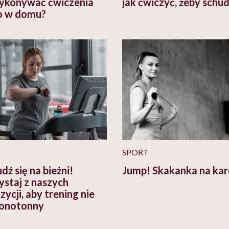
ykonywać ćwiczenia
jak ćwiczyć, żeby schu
o w domu?
SPORT
dź się na bieżni!
Jump! Skakanka na kar
ystaj z naszych
ycji, aby trening nie
onotonny