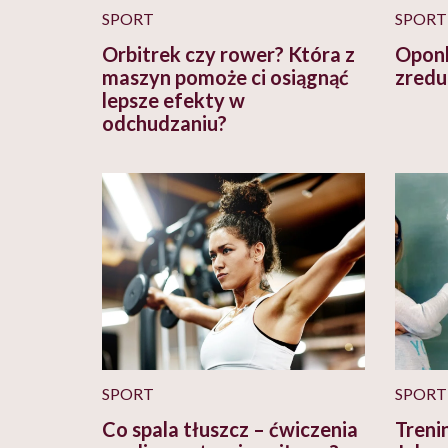
SPORT
SPORT
Orbitrek czy rower? Która z
Oponk
maszyn pomoże ci osiągnąć
zredu
lepsze efekty w
odchudzaniu?
SPORT
SPORT
Co spala tłuszcz – ćwiczenia
Trenin