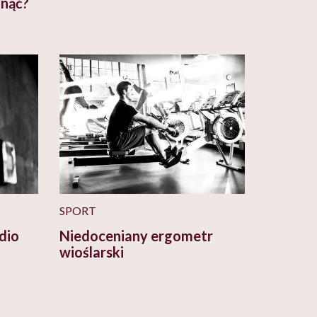
dnąć?
SPORT
dio
Niedoceniany ergometr
wioślarski