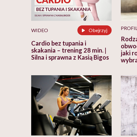
PROFI
WIDEO
Obejrzyj
Rodza
Cardio bez tupania i
obwod
skakania – trening 28 min. |
jaki 
Silna i sprawna z Kasią Bigos
wybra