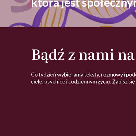
która jest społeczn
Bądź z nami na
Co tydzień wybieramy teksty, rozmowy i pod
ciele, psychice i codziennym życiu. Zapisz się