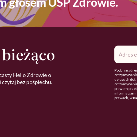
ym głosem USP Zdrowie.
 bieżąco
Adres
e-
mail
*
Podanie adres
casty Hello Zdrowie o
otrzymywanie
usługach dot
 i czytaj bez pośpiechu.
otrzymywania
prawem przetw
informacjami 
prawach, w n